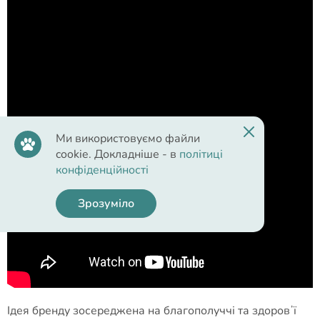
Ми використовуємо файли
cookie. Докладніше - в
політиці
конфіденційності
Зрозуміло
Ідея бренду зосереджена на благополуччі та здоровʼї