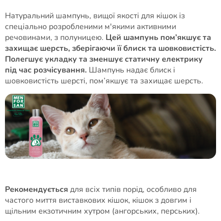
Натуральний шампунь, вищої якості для кішок із
спеціально розробленими м'якими активними
речовинами, з полуницею.
Цей шампунь пом’якшує та
захищає шерсть, зберігаючи її блиск та шовковистість.
Полегшує укладку та зменшує статичну електрику
під час розчісування.
Шампунь надає блиск і
шовковистість шерсті, пом’якшує та захищає шерсть.
Рекомендується
для всіх типів порід, особливо для
частого миття виставкових кішок, кішок з довгим і
щільним екзотичним хутром (ангорських, перських).