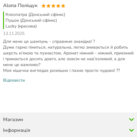
Alona Поліщук
Клеопатра (Донський сфінкс)
Пушок (Донський сфінкс)
Lucky (красива)
13.11.2025
Для мене ця шампунь - справжня знахідка! ?
Дуже гарно піниться, натуральна, легко змивається й робить
шерсть м’якою та пухнастою. Аромат ніжний - ніжний, приємний
і тримається досить довго, але зовсім не нав’язливий, а для
мене це важливо?
Моя кішечка виглядає розкішно і пахне просто чудово! ??
Відповісти
Магазин
Інформація