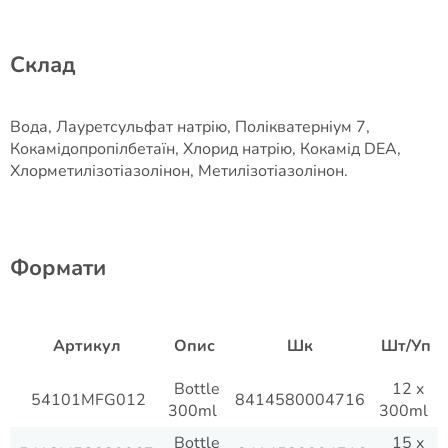
Cклад
Вода, Лауретсульфат натрію, Полікватерніум 7,
Кокамідопропілбетаїн, Хлорид натрію, Кокамід DEA,
Хлорметилізотіазолінон, Метилізотіазолінон.
​Формати
Артикул
Опис
Шк
Шт/Уп
Bottle
12 x
54101MFG012
8414580004716
300ml
300ml
Bottle
15 x