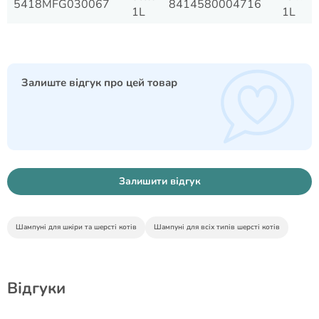
5418MFG030067
8414580004716
1L
1L
Залиште відгук про цей товар
Залишити відгук
Шампуні для шкіри та шерсті котів
Шампуні для всіх типів шерсті котів
Відгуки