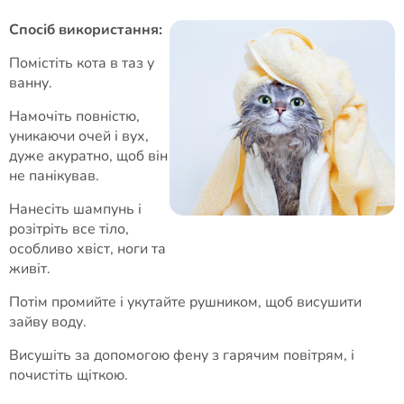
Спосіб використання:
Помістіть кота в таз у
ванну.
Намочіть повністю,
уникаючи очей і вух,
дуже акуратно, щоб він
не панікував.
Нанесіть шампунь і
розітріть все тіло,
особливо хвіст, ноги та
живіт.
Потім промийте і укутайте рушником, щоб висушити
зайву воду.
Висушіть за допомогою фену з гарячим повітрям, і
почистіть щіткою.