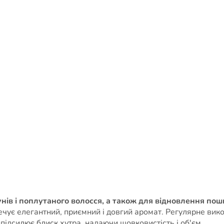
нів і поплутаного волосся, а також для відновлення пош
печує елегантний, приємний і довгий аромат. Регулярне ви
підсилює блиск хутра, надаючи шовковистість і об'єм.