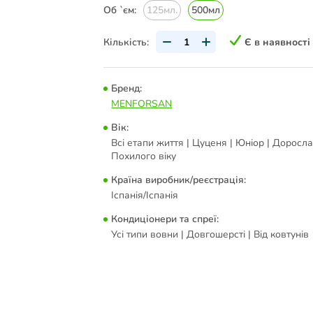
Об `єм:
125мл.
500мл
Кількість:
Є в наявності
Бренд:
MENFORSAN
Вік:
Всі етапи життя | Цуценя | Юніор | Доросла
Похилого віку
Країна виробник/реєстрація:
Іспанія/Іспанія
Кондиціонери та спреї:
Усі типи вовни | Довгошерсті | Від ковтунів