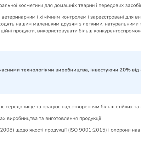
льної косметики для домашніх тварин і передових засобів 
 ветеринарним і хімічним контролем і зареєстровані для в
одять нашим маленьким друзям з легкими, натуральними та
ційні продукти, використовувати більш конкурентоспромож
ними технологіями виробництва, інвестуючи 20% від о
 середовище та працює над створенням більш стійких та е
есах виробництва та виготовлення продукції.
2008) щодо якості продукції (ISO 9001:2015) і охорони н