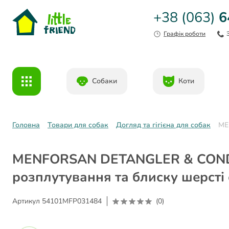
+38 (063)
6
Графік роботи
Собаки
Коти
Головна
Товари для собак
Догляд та гігієна для собак
ME
MENFORSAN DETANGLER & CONDI
розплутування та блиску шерсті 
Артикул
54101MFP031484
(0)