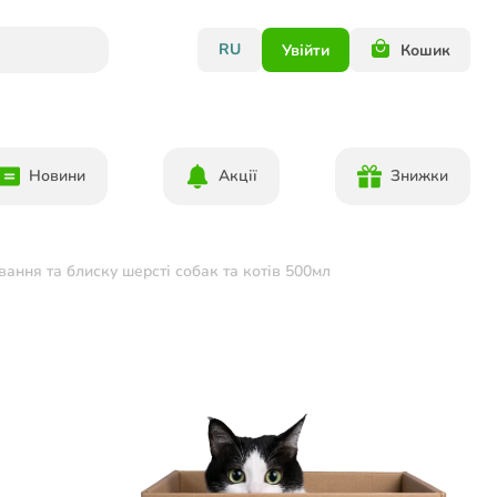
RU
Увійти
Кошик
Новини
Акції
Знижки
ня та блиску шерсті собак та котів 500мл