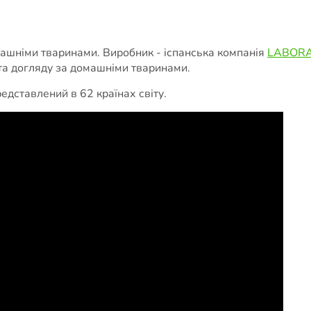
машніми тваринами. Виробник - іспанська компанія
LABORA
ни та догляду за домашніми тваринами.
редставлений в 62 країнах світу.