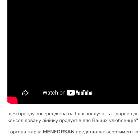
Ідея бренду зосереджена на благополуччі та здоровʼї д
консолідовану лінійку продуктів для Ваших улюбленців"
Торгова марка
MENFORSAN
представляє асортимент ко