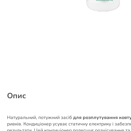
Опис
Натуральний, потужний засіб
для розплутування ковту
ривків.
Кондиціонер усуває статичну електрику і забез
результати. Цей кондиціонер полегшує розчісування та 