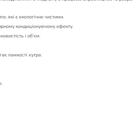
ти, які є екологічно чистими.
жирному кондиціонуючому ефекту.
овистість і об'єм.
гає ламкості хутра.
о.