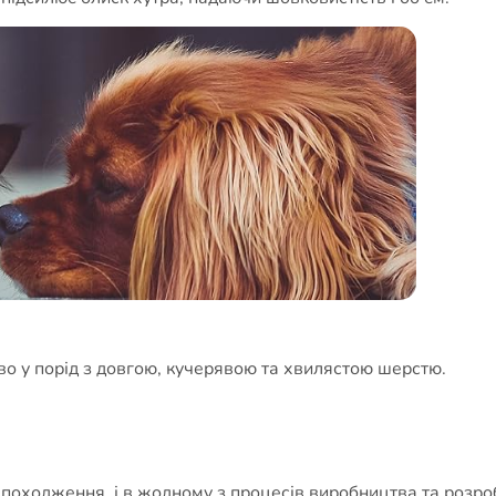
во у порід з довгою, кучерявою та хвилястою шерстю.
о походження, і в жодному з процесів виробництва та розр