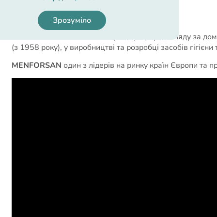
Про бренд
Зрозуміло
MENFORSAN
– еталонний бренд у сфері догляду за до
(з 1958 року), у виробництві та розробці засобів гігіє
MENFORSAN
один з лідерів на ринку країн Європи та п