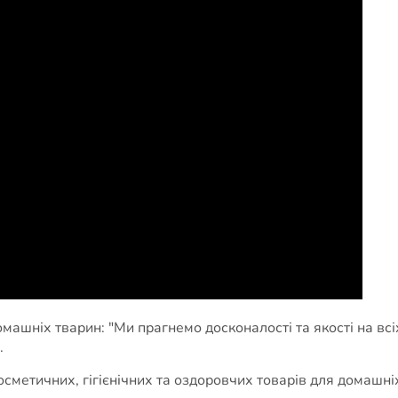
омашніх тварин: "Ми прагнемо досконалості та якості на в
.
сметичних, гігієнічних та оздоровчих товарів для домашні