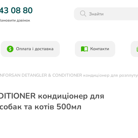
Даруємо 1000гр на бонусний рахунок при реєстрації!)
43 08 80
Замовити дзвінок
Оплата і доставка
Контакти
NFORSAN DETANGLER & CONDITIONER кондиціонер для розплутуван
TIONER кондиціонер для
собак та котів 500мл