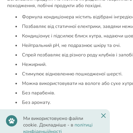
походження, побічні продукти або похідні.
Формула кондиціонера містить відібрані інгредієн
Позбавляє від статичної електрики, завдяки не
Кондиціонує і підсилює блиск хутра, надаючи шовк
Нейтральний pH, не подразнює шкіру та очі.
Спрей позбавляє від різного роду клубків і запобі
Нежирний.
Стимулює відновленню пошкодженої шерсті.
Можна використовувати на вологе або сухе хутр
Без парабенів.
Без аромату.
Не тестується на тваринах.
Ми використовуємо файли
Піддається біологічному розкладанню.
cookie. Докладніше - в
політиці
конфіденційності