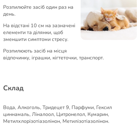
Розпилюйте засіб один раз на
день.
На відстані 10 см на зазначені
елементи та ділянки, щоб
зменшити симптоми стресу.
Розпилюють засіб на місця
відпочинку, іграшки, кігтеточки, транспорт.
Cклад
Вода, Алкоголь, Тридецет 9, Парфуми, Гексил
циннамаль, Ліналоол, Цитронелол, Кумарин,
Метилхлорізотіазолінон, Метилізотіазолінон.