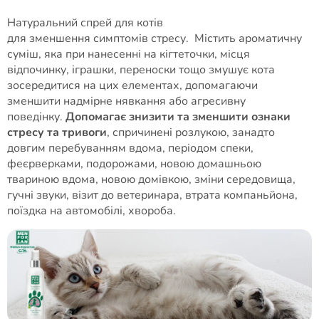
Натуральний спрей для котів
для зменшення симптомів стресу. Містить ароматичну
суміш, яка при нанесенні на кігтеточки, місця
відпочинку, іграшки, переноски тощо змушує кота
зосередитися на цих елементах, допомагаючи
зменшити надмірне нявкання або агресивну
поведінку.
Допомагає знизити та зменшити ознаки
стресу та тривоги
, спричинені розлукою, занадто
довгим перебуванням вдома, періодом спеки,
феєрверками, подорожами, новою домашньою
твариною вдома, новою домівкою, зміни середовища,
гучні звуки, візит до ветеринара, втрата компаньйона,
поїздка на автомобілі, хвороба.