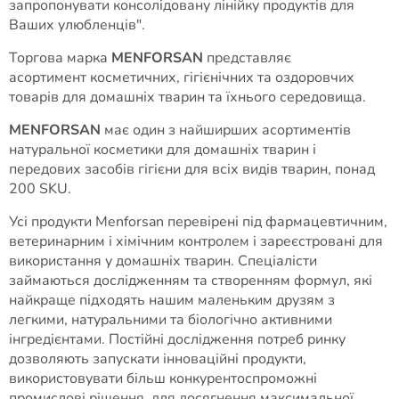
запропонувати консолідовану лінійку продуктів для
Ваших улюбленців".
Торгова марка
MENFORSAN
представляє
асортимент косметичних, гігієнічних та оздоровчих
товарів для домашніх тварин та їхнього середовища.
MENFORSAN
має один з найширших асортиментів
натуральної косметики для домашніх тварин і
передових засобів гігієни для всіх видів тварин, понад
200 SKU.
Усі продукти Menforsan перевірені під фармацевтичним,
ветеринарним і хімічним контролем і зареєстровані для
використання у домашніх тварин. Спеціалісти
займаються дослідженням та створенням формул, які
найкраще підходять нашим маленьким друзям з
легкими, натуральними та біологічно активними
інгредієнтами. Постійні дослідження потреб ринку
дозволяють запускати інноваційні продукти,
використовувати більш конкурентоспроможні
промислові рішення, для досягнення максимальної