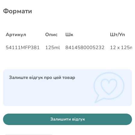
​Формати
Артикул
Опис
Шк
Шт/Уп
54111MFP381
125ml
8414580005232
12 x 125m
Залиште відгук про цей товар
Залишити відгук