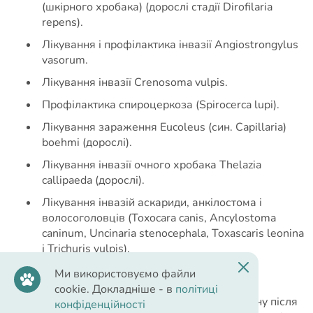
(шкірного хробака) (дорослі стадії Dirofilaria
repens).
Лікування і профілактика інвазії Angiostrongylus
vasorum.
Лікування інвазії Crenosoma vulpis.
Профілактика спироцеркоза (Spirocerca lupi).
Лікування зараження Eucoleus (син. Capillaria)
boehmi (дорослі).
Лікування інвазії очного хробака Thelazia
callipaeda (дорослі).
Лікування інвазій аскариди, анкілостома і
волосоголовців (Toxocara canis, Ancylostoma
caninum, Uncinaria stenocephala, Toxascaris leonina
і Trichuris vulpis).
Ми використовуємо файли
Переваги:
cookie. Докладніше - в
політиці
Препарат має стійку дію і захищає тварину після
конфіденційності