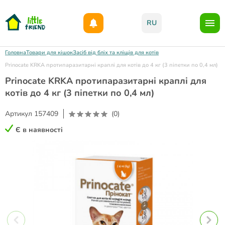
Даруємо 1000гр на бонусний рахунок при реєстрації!)
RU
Головна
Товари для кішок
Засіб від бліх та кліщів для котів
Prinocate KRKA протипаразитарні краплі для котів до 4 кг (3 піпетки по 0,4 мл)
Prinocate KRKA протипаразитарні краплі для
котів до 4 кг (3 піпетки по 0,4 мл)
Артикул
157409
(0)
Є в наявності