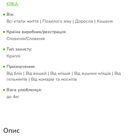
KRKA
Вік:
Всі етапи життя | Похилого віку | Доросла | Кошеня
Країна виробник/реєстрація:
Словенія/Словенія
Тип захисту:
Краплі
Призначення:
Від бліх | Від вошей | Від кліщів | Від вушних кліщів | Від
гельмінтів | Від комарів та москітів
Вага улюбленця:
до 4кг
Опис