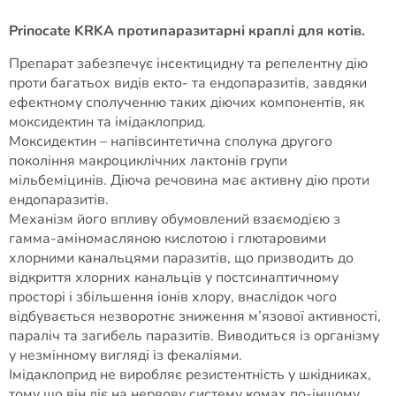
Prinocate KRKA протипаразитарні краплі для котів.
Препарат забезпечує інсектицидну та репелентну дію
проти багатьох видів екто- та ендопаразитів, завдяки
ефектному сполученню таких діючих компонентів, як
моксидектин та імідаклоприд.
Моксидектин – напівсинтетична сполука другого
покоління макроциклічних лактонів групи
мільбеміцинів. Діюча речовина має активну дію проти
ендопаразитів.
Механізм його впливу обумовлений взаємодією з
гамма-аміномасляною кислотою і глютаровими
хлорними канальцями паразитів, що призводить до
відкриття хлорних канальців у постсинаптичному
просторі і збільшення іонів хлору, внаслідок чого
відбувається незворотнє зниження м’язової активності,
параліч та загибель паразитів. Виводиться із організму
у незмінному вигляді із фекаліями.
Імідаклоприд не виробляє резистентність у шкідниках,
тому що він діє на нервову систему комах по-іншому,