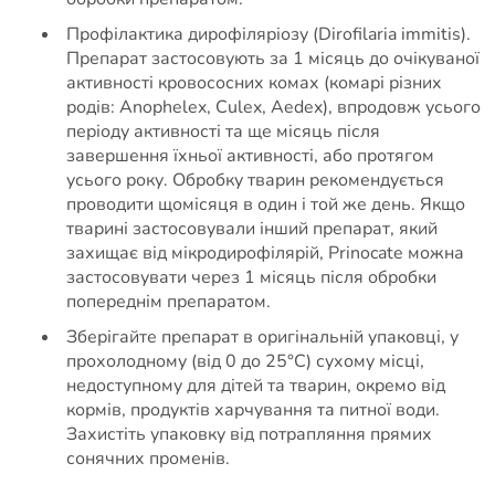
Профілактика дирофіляріозу (Dirofilaria immitis).
Препарат застосовують за 1 місяць до очікуваної
активності кровососних комах (комарі різних
родів: Anophelex, Culex, Aedex), впродовж усього
періоду активності та ще місяць після
завершення їхньої активності, або протягом
усього року. Обробку тварин рекомендується
проводити щомісяця в один і той же день. Якщо
тварині застосовували інший препарат, який
захищає від мікродирофілярій, Prinocate можна
застосовувати через 1 місяць після обробки
попереднім препаратом.
Зберігайте препарат в оригінальній упаковці, у
прохолодному (від 0 до 25°C) сухому місці,
недоступному для дітей та тварин, окремо від
кормів, продуктів харчування та питної води.
Захистіть упаковку від потрапляння прямих
сонячних променів.