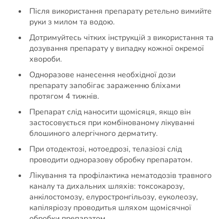
Після використання препарату ретельно вимийте
руки з милом та водою.
Дотримуйтесь чітких інструкцій з використання та
дозування препарату у випадку кожної окремої
хвороби.
Одноразове нанесення необхідної дози
препарату запобігає зараженню бліхами
протягом 4 тижнів.
Препарат слід наносити щомісяця, якщо він
застосовується при комбінованому лікуванні
блошиного алергічного дерматиту.
При отодектозі, нотоедрозі, телазіозі слід
проводити одноразову обробку препаратом.
Лікування та профілактика нематодозів травного
каналу та дихальних шляхів: токсокарозу,
анкілостомозу, елуростронгільозу, еуколеозу,
капіляріозу проводитья шляхом щомісячної
обробки препаратом.