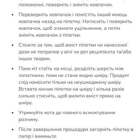
положенні, поверніть і зніміть ковпачок.
Переверніть ковпачок і помістіть інший кінець
ковпачка назад на піпетку. Натисніть і поверніть
ковпачок, щоб зламати ущільнення, а потім
зніміть ковпачок з піпетки.
Стежте за тим, щоб вміст піпетки чи нанесеної
дози не потрапив у вічі чи рот реципієнта та/або
інших тварин.
Поки кіт стоїть на місці, розділіть шерсть між
лопатками, поки не стане видно шкіру. Продукт
слід наносити тільки на неушкоджену шкіру.
Вставте кінчик піпетки на шкіру і кілька разів
сильно стисніть, щоб вилити вміст прямо на
шкіру.
Утримуйте кота до повного всмоктування
розчину.
Після завершення процедури загорніть піпетку в
папір і викиньте.