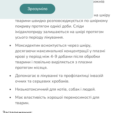
одноразового застосування протягом 4 тижнів
від повторного зараження паразитами.
Зрозуміло
Імідаклоприд після нанесення препарату на шкіру
тварини швидко розповсюджується по шкірному
покриву протягом однієї доби. Сліди
імідаклоприду залишаються на шкірі протягом
усього періоду лікування.
Моксидектин всмоктується через шкіру,
досягаючи максимальної концентрації у плазмі
крові у період між 4-9 добами після обробки
тварини і повільно виділяється з плазми
протягом місяця.
Допомагає в лікуванні та профілактиці інвазій
очних та серцевих хробаків.
Низькотоксичний для котів, собак і людей.
Має властивість хорошої переносимості для
тварин.
Застереження: