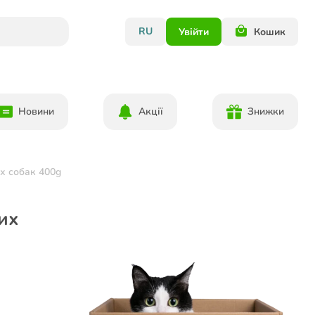
RU
Увійти
Кошик
Новини
Акції
Знижки
их собак 400g
лих