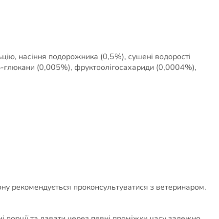
ьцію, насіння подорожника (0,5%), сушені водорості
β-глюкани (0,005%), фруктоолігосахариди (0,0004%),
ону рекомендується проконсультуватися з ветеринаром.
ні порції та давати через певні проміжки часу залежно