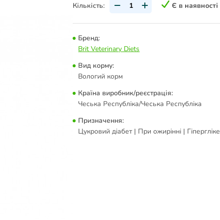
Кількість:
Є в наявності
Бренд:
Brit Veterinary Diets
Вид корму:
Вологий корм
Країна виробник/реєстрація:
Чеська Республіка/Чеська Республіка
Призначення:
Цукровий діабет | При ожирінні | Гіперглік