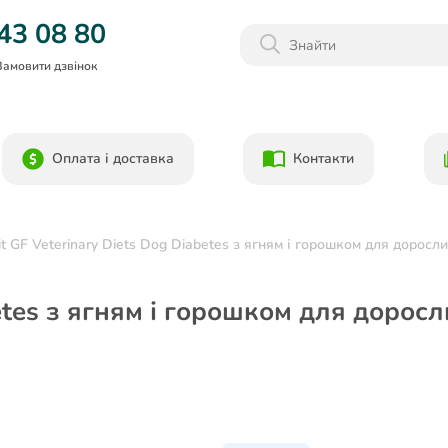
Даруємо 1000гр на бонусний рахунок при реєстрації!)
43 08 80
Замовити дзвінок
Оплата і доставка
Контакти
it GF Veterinary Diets Dog Diabetes з ягням і горошком для доросл
betes з ягням і горошком для дорос