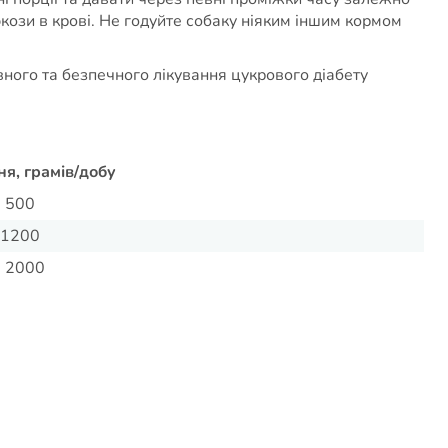
юкози в крові. Не годуйте собаку ніяким іншим кормом
вного та безпечного лікування цукрового діабету
я, грамів/добу
- 500
 1200
- 2000