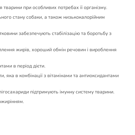
 тварини при особливих потребах її організму.
ьного стану собаки, а також низькокалорійним
тковини забезпечують стабілізацію та боротьбу з
еплення жирів, хороший обмін речовин і вироблення
тами в період дієти.
, яка в комбінації з вітамінами та антиоксидантами
лігосахариди підтримують імунну систему тварини.
ожирінням.