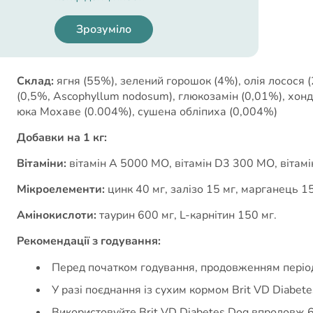
Cклад
Зрозуміло
Склад:
ягня (55%), зелений горошок (4%), олія лосося 
(0,5%, Ascophyllum nodosum), глюкозамін (0,01%), хон
юка Мохаве (0.004%), сушена обліпиха (0,004%)
Добавки на 1 кг:
Вітаміни:
вітамін А 5000 МО, вітамін D3 300 МО, вітамін 
Мікроелементи:
цинк 40 мг, залізо 15 мг, марганець 15 
Амінокислоти:
таурин 600 мг, L-карнітин 150 мг.
Рекомендації з годування:
Перед початком годування, продовженням період
У разі поєднання із сухим кормом Brit VD Diabet
Використовуйте Brit VD Diabetes Dog впродовж 6 