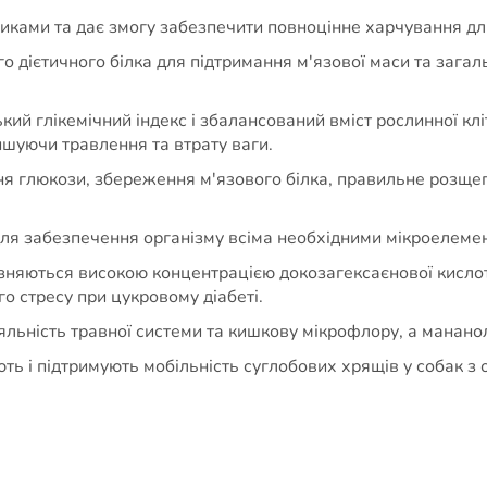
ками та дає змогу забезпечити повноцінне харчування для
о дієтичного білка для підтримання м'язової маси та загал
ий глікемічний індекс і збалансований вміст рослинної клі
пшуючи травлення та втрату ваги.
ння глюкози, збереження м'язового білка, правильне розщ
ен для забезпечення організму всіма необхідними мікроелемен
зняються високою концентрацією докозагексаєнової кислоти
го стресу при цукровому діабеті.
льність травної системи та кишкову мікрофлору, а манано
ь і підтримують мобільність суглобових хрящів у собак з 