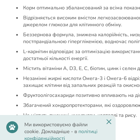
Корм оптимально збалансований за всіма показни
Відрізняється високим вмістом легкозасвоюваног
джерелом глюкози для клітинного обміну.
Беззернова формула, знижена калорійність, низьк
постпрандіальною гіперглікемією, водночас полі
L-карнітин відповідає за оптимізацію використа
достатньої кількості енергії.
Містить вітаміни А, D3, Е, С, біотин, цинк і сел
Незамінні жирні кислоти Омега-3 і Омега-6 відрі
захищає клітини від запальних реакцій та окисно
Фруктоолігосахариди позитивно впливають на дія
Збагачений хондропротекторами, які оздоровлюют
Не містить пшениці, кукурудзи, картоплі та рису.
Ми використовуємо файли
cookie. Докладніше - в
політиці
конфіденційності