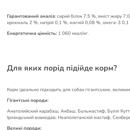
Гарантований аналіз:
сирий білок 7,5 %, вміст жиру 7,0
крохмаль 2 %, натрій 0,1 %, магній 0,08 %, омега-3 0,1
Енергетична цінність:
1 060 ккал/кг.
Для яких порід підійде корм?
Корм ідеально підходить для собак гігантських, великих
Гігантські породи:
Анатолийский карабаш; Акбаш; Бульмастиф; Буллі Кутта;
Ірландський вовкодав; Неаполетанскій мастиф; Сенбер
Великі породи: