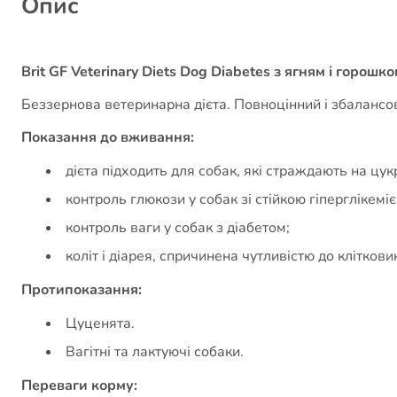
Опис
Brit GF Veterinary Diets Dog Diabetes з ягням і горош
Беззернова ветеринарна дієта. Повноцінний і збалансов
Показання до вживання:
дієта підходить для собак, які страждають на цук
контроль глюкози у собак зі стійкою гіперглікеміє
контроль ваги у собак з діабетом;
коліт і діарея, спричинена чутливістю до кліткови
Протипоказання:
Цуценята.
Вагітні та лактуючі собаки.
Переваги корму: