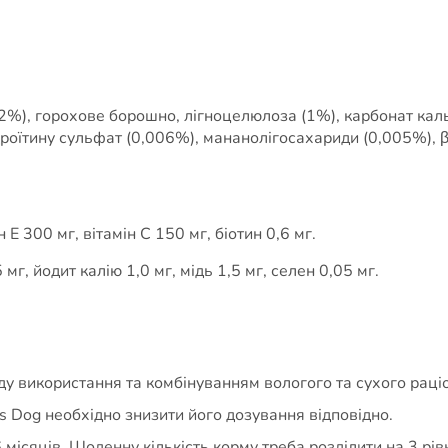
(2%), горохове борошно, лігноцелюлоза (1%), карбонат кал
дроїтину сульфат (0,006%), мананолігосахариди (0,005%), 
Е 300 мг, вітамін С 150 мг, біотин 0,6 мг.
мг, йодит калію 1,0 мг, мідь 1,5 мг, селен 0,05 мг.
у використання та комбінуванням вологого та сухого раці
es Dog необхідно знизити його дозування відповідно.
місяців. Щоденну кількість корму треба розділити на 3 рів