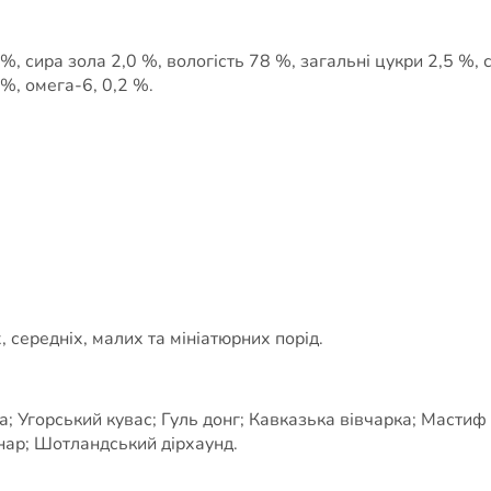
%, сира зола 2,0 %, вологість 78 %, загальні цукри 2,5 %, 
 %, омега-6, 0,2 %.
, середніх, малих та мініатюрних порід.
 Угорський кувас; Гуль донг; Кавказька вівчарка; Мастиф 
нар; Шотландський дірхаунд.