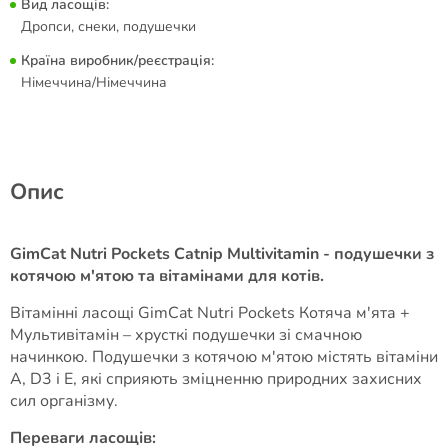
Вид ласощів:
Дропси, снеки, подушечки
Країна виробник/реєстрація:
Німеччина/Німеччина
Опис
GimCat Nutri Pockets Catnip Multivitamin - подушечки з
котячою м'ятою та вітамінами для котів.
Вітамінні ласощі GimCat Nutri Pockets Котяча м'ята +
Мультивітамін – хрусткі подушечки зі смачною
начинкою. Подушечки з котячою м'ятою містять вітаміни
А, D3 і Е, які сприяють зміцненню природних захисних
сил організму.
Переваги ласощів: