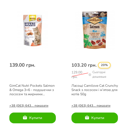
139.00 грн.
103.20 грн.
20%
129.00
Сьогодні
грн.
дешевше
GimCat Nutri Pockets Salmon
Ласощі Carnilove Cat Crunchy
& Omega 3+6 - подушечки з
Snack з лососем і м’ятою для
лососем та жирними
котів 50g
кислотами для котів 60г
+38 (063) 643... показати
+38 (063) 643... показати
Купити
Купити