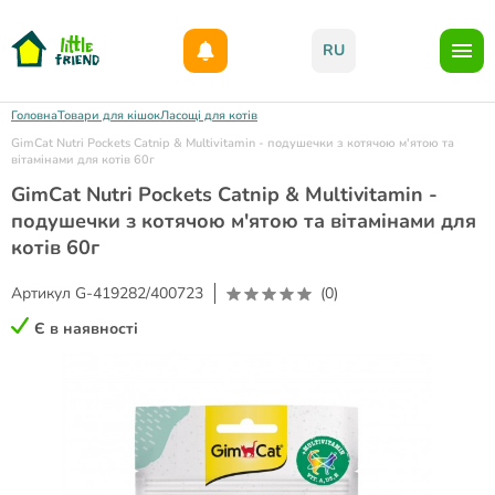
Даруємо 1000гр на бонусний рахунок при реєстрації!)
RU
Головна
Товари для кішок
Ласощі для котів
GimCat Nutri Pockets Catnip & Multivitamin - подушечки з котячою м'ятою та
вітамінами для котів 60г
GimCat Nutri Pockets Catnip & Multivitamin -
подушечки з котячою м'ятою та вітамінами для
котів 60г
Артикул
G-419282/400723
(0)
Є в наявності