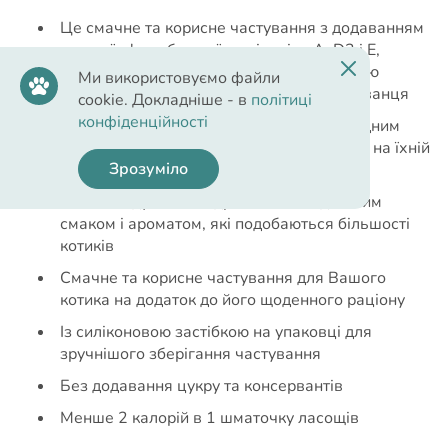
Це смачне та корисне частування з додаванням
котячої м'яти, багатої на вітаміни А, D3 і Е,
завдяки чому ласощі сприяють зміцненню
Ми використовуємо файли
природних захисних сил організму вихованця
cookie. Докладніше - в
політиці
конфіденційності
Котяча м’ята є для багатьох котів природним
атрактантом, а також позитивно впливає на їхній
Зрозуміло
настрій та самопочуття
Кожна подушечка відрізняється відмінним
смаком і ароматом, які подобаються більшості
котиків
Смачне та корисне частування для Вашого
котика на додаток до його щоденного раціону
Із силіконовою застібкою на упаковці для
зручнішого зберігання частування
Без додавання цукру та консервантів
Менше 2 калорій в 1 шматочку ласощів