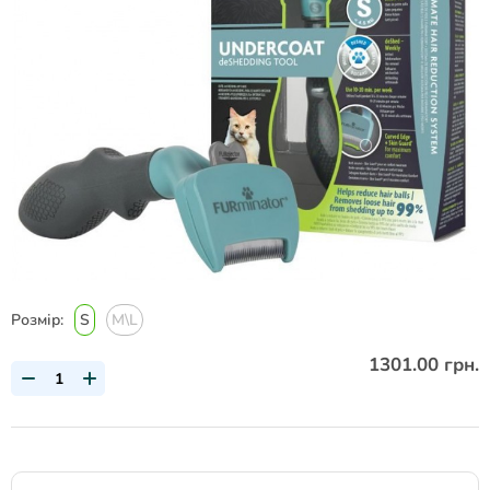
Розмір:
S
M\L
1301.00 грн.