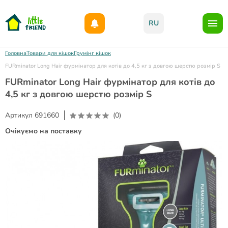
Даруємо 1000гр на бонусний рахунок при реєстрації!)
RU
Головна
Товари для кішок
Грумінг кішок
FURminator Long Hair фурмінатор для котів до 4,5 кг з довгою шерстю розмір S
FURminator Long Hair фурмінатор для котів до
4,5 кг з довгою шерстю розмір S
Артикул
691660
(0)
Очікуємо на поставку