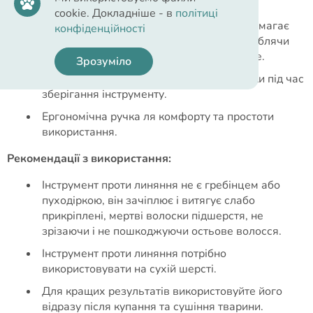
для комфорту в процесі вичісування.
cookie. Докладніше - в
політиці
Кнопка самоочищення FURejector® допомагає
конфіденційності
швидко скинути шерсть з інструменту, роблячи
процес вичісування простіше та зручніше.
Зрозуміло
Захист леза дозволяє убезпечити зубчики під час
зберігання інструменту.
Ергономічна ручка ля комфорту та простоти
використання.
Рекомендації з використання:
Інструмент проти линяння не є гребінцем або
пуходіркою, він зачіплює і витягує слабо
прикріплені, мертві волоски підшерстя, не
зрізаючи і не пошкоджуючи остьове волосся.
Інструмент проти линяння потрібно
використовувати на сухій шерсті.
Для кращих результатів використовуйте його
відразу після купання та сушіння тварини.