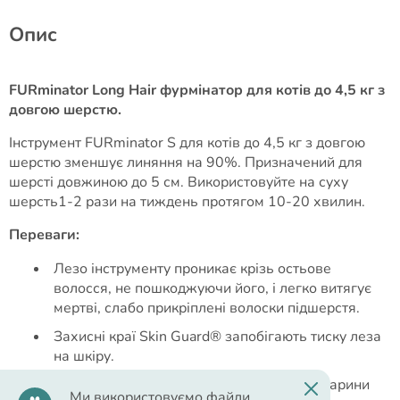
Опис
FURminator Long Hair фурмінатор для котів до 4,5 кг з
довгою шерстю.
Інструмент FURminator S для котів до 4,5 кг з довгою
шерстю зменшує линяння на 90%. Призначений для
шерсті довжиною до 5 см. Використовуйте на суху
шерсть1-2 рази на тиждень протягом 10-20 хвилин.
Переваги:
Лезо інструменту проникає крізь остьове
волосся, не пошкоджуючи його, і легко витягує
мертві, слабо прикріплені волоски підшерстя.
Захисні краї Skin Guard® запобігають тиску леза
на шкіру.
Вигнуте лезо відповідає контурам тіла тварини
Ми використовуємо файли