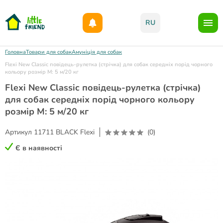
Даруємо 1000гр на бонусний рахунок при реєстрації!)
RU
Головна
Товари для собак
Амуніція для собак
Flexi New Classic повідець-рулетка (стрічка) для собак середніх порід чорного
кольору розмір M: 5 м/20 кг
Flexi New Classic повідець-рулетка (стрічка)
для собак середніх порід чорного кольору
розмір M: 5 м/20 кг
Артикул
11711 BLACK Flexi
(0)
Є в наявності