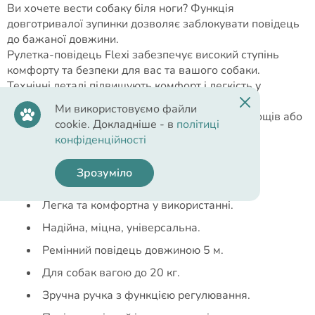
Ви хочете вести собаку біля ноги? Функція
довготривалої зупинки дозволяє заблокувати повідець
до бажаної довжини.
Рулетка-повідець Flexi забезпечує високий ступінь
комфорту та безпеки для вас та вашого собаки.
Технічні деталі підвищують комфорт і легкість у
користуванні, а можливість використання з
Ми використовуємо файли
додатковими аксесуарами додає місця для ласощів або
cookie. Докладніше - в
політиці
одноразових пакетиків.
конфіденційності
Отже, насолоджуйтеся прогулянкою!
Зрозуміло
Переваги рулетки:
Легка та комфортна у використанні.
​Надійна, міцна, універсальна.
​Ремінний повідець довжиною 5 м.
Для собак вагою до 20 кг.
Зручна ручка з функцією регулювання.