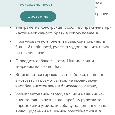
Оснащений чудовою гальмівною системою з
конфіденційності
укороченою довжиною ходу, що дозволяє
господареві швидко реагувати на раптові ривки
Зрозуміло
собаки.
Ультралегка конструкція особливо практична при
частій необхідності брати з собою повідець.
Прогумовані компоненти поверхонь сприяють
більшій надійності, рулетка чудово лежить в руці,
не вислизаючи.
Підходить собакам, котам і іншим малим
тваринам вагою до 8кг.
Відрізняється гарною якістю зборки, повідець
змотується і розмотується, не провисаючи,
застібка виготовлена з блискучого металу.
Укомплектований страхувальним нашийником,
який також кріпиться до карабіну рулетки та
спроможний утримати собаку на повідці у разі,
якщо щоденний нашийник розстібнеться від