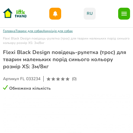
Даруємо 1000гр на бонусний рахунок при реєстрації!)
RU
Головна
Товари для собак
Амуніція для собак
Flexi Black Design повідець-рулетка (трос) для тварин маленьких порід синього
кольору розмір XS: 3м/8кг
Flexi Black Design повідець-рулетка (трос) для
тварин маленьких порід синього кольору
розмір XS: 3м/8кг
Артикул
FL 033234
(0)
Обмежена кількість