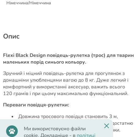
Німеччина/Німеччина
Опис
Flexi Black Design повідець-рулетка (трос) для тварин
маленьких порід синього кольору.
Зручний і міцний повідець-рулетка для прогулянок з
домашніми улюбленцями вагою до 8 кг. Дуже легкий і
комфортний у використанні аксесуар, важить всього
120 грамів і при цьому максимально функціональний.
Переваги повідця-рулетки:
Довжина тросового повідця становить 3 м,
завдяки чому Ваш улюбленець отримує достатню
Ми використовуємо файли
свободу для пересувань під час прогулянки.
cookie. Докладніше - в
політиці