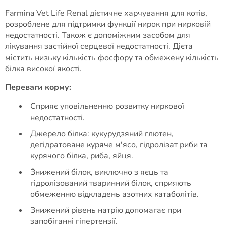
Farmina Vet Life Renal дієтичне харчування для котів,
розроблене для підтримки функції нирок при нирковій
недостатності. Також є допоміжним засобом для
лікування застійної серцевої недостатності. Дієта
містить низьку кількість фосфору та обмежену кількість
білка високої якості.
Переваги корму:
Сприяє уповільненню розвитку ниркової
недостатності.
Джерело білка: кукурудзяний глютен,
дегідратоване куряче м'ясо, гідролізат риби та
курячого білка, риба, яйця.
Знижений білок, виключно з яєць та
гідролізований тваринний білок, сприяють
обмеженню відкладень азотних катаболітів.
Знижений рівень натрію допомагає при
запобіганні гіпертензії.