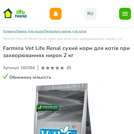
Даруємо 1000гр на бонусний рахунок при реєстрації!)
RU
Головна
Товари для кішок
Лікувальні корми для котів
Farmina Vet Life Renal сухий корм для котів при захворюваннях нирок 2 кг
Farmina Vet Life Renal сухий корм для котів при
захворюваннях нирок 2 кг
Артикул
160384
(0)
Обмежена кількість