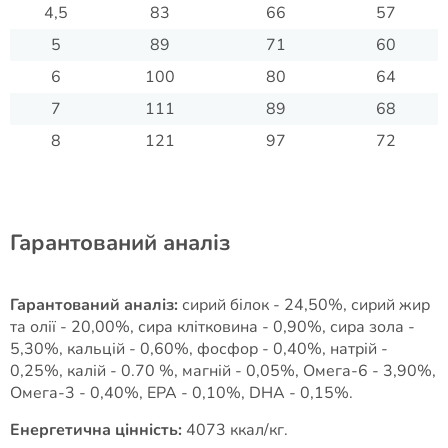
4,5
83
66
57
5
89
71
60
6
100
80
64
7
111
89
68
8
121
97
72
Гарантований аналіз
Гарантований аналіз:
сирий білок - 24,50%, сирий жир
та олії - 20,00%, сира клітковина - 0,90%, сира зола -
5,30%, кальцій - 0,60%, фосфор - 0,40%, натрій -
0,25%, калій - 0.70 %, магній - 0,05%, Омега-6 - 3,90%,
Омега-3 - 0,40%, EPA - 0,10%, DHA - 0,15%.
Енергетична цінність:
4073 ккал/кг.