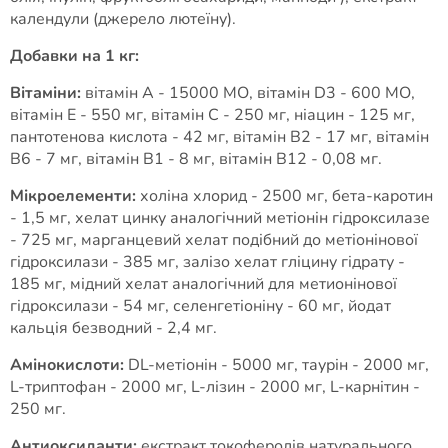
календули (джерело лютеїну).
Добавки на 1 кг:
Вітаміни:
вітамін А - 15000 МО, вітамін D3 - 600 МО,
вітамін Е - 550 мг, вітамін С - 250 мг, ніацин - 125 мг,
пантотенова кислота - 42 мг, вітамін В2 - 17 мг, вітамін
В6 - 7 мг, вітамін В1 - 8 мг, вітамін В12 - 0,08 мг.
Мікроелементи:
холіна хлорид - 2500 мг, бета-каротин
- 1,5 мг, хелат цинку аналогічний метіонін гідроксилазе
- 725 мг, марганцевий хелат подібний до метіонінової
гідроксилази - 385 мг, залізо хелат гліцину гідрату -
185 мг, мідний хелат аналогічний для метионінової
гідроксилази - 54 мг, селенгетіоніну - 60 мг, йодат
кальція безводний - 2,4 мг.
Амінокислоти:
DL-метіонін - 5000 мг, таурін - 2000 мг,
L-триптофан - 2000 мг, L-лізин - 2000 мг, L-карнітин -
250 мг.
Антиоксиданти:
екстракт токоферолів натурального