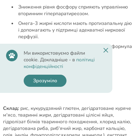
Зниження рівня фосфору сприяють управлінню
вторинним гіперпаратиреозом.
Омега-3 жирні кислоти мають протизапальну дію
і допомагають у підтримці адекватної ниркової
перфузії.
Інгредієнти високої якості і ексклюзивна формула
Ми використовуємо файли
допомагають протистояти патологічно
cookie. Докладніше - в
політиці
індукованої анорексії.
конфіденційності
Зрозуміло
Cклад
Склад:
рис, кукурудзяний глютен, дегідратоване куряче
м'ясо, тваринні жири, дегідратовані цілісні яйця,
гідролізат білків тваринного походження, хлорид калію,
дегідратована риба, риб'ячий жир, карбонат кальцію,
олія, інулін, фруктоолігосахариди, манноди ), екстракт