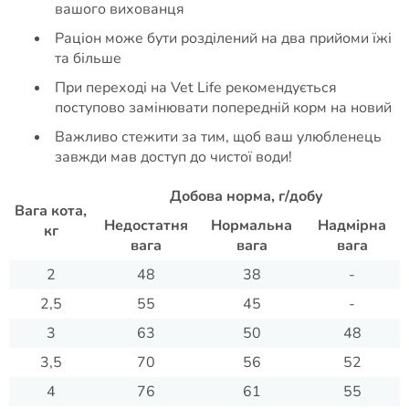
вашого вихованця
Раціон може бути розділений на два прийоми їжі
та більше
При переході на Vet Life рекомендується
поступово замінювати попередній корм на новий
Важливо стежити за тим, щоб ваш улюбленець
завжди мав доступ до чистої води!
Добова норма, г/добу
Вага кота,
Недостатня
Нормальна
Надмірна
кг
вага
вага
вага
2
48
38
-
2,5
55
45
-
3
63
50
48
3,5
70
56
52
4
76
61
55