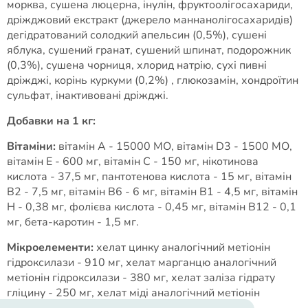
морква, сушена люцерна, інулін, фруктоолігосахариди,
дріжджовий екстракт (джерело маннанолігосахаридів)
дегідратований солодкий апельсин (0,5%), сушені
яблука, сушений гранат, сушений шпинат, подорожник
(0,3%), сушена чорниця, хлорид натрію, сухі пивні
дріжджі, корінь куркуми (0,2%) , глюкозамін, хондроїтин
сульфат, інактивовані дріжджі.
Добавки на 1 кг:
Вітаміни:
вітамін А - 15000 МО, вітамін D3 - 1500 МО,
вітамін Е - 600 мг, вітамін С - 150 мг, нікотинова
кислота - 37,5 мг, пантотенова кислота - 15 мг, вітамін
В2 - 7,5 мг, вітамін В6 - 6 мг, вітамін В1 - 4,5 мг, вітамін
Н - 0,38 мг, фолієва кислота - 0,45 мг, вітамін В12 - 0,1
мг, бета-каротин - 1,5 мг.
Мікроелементи:
хелат цинку аналогічний метіонін
гідроксилази - 910 мг, хелат марганцю аналогічний
метіонін гідроксилази - 380 мг, хелат заліза гідрату
гліцину - 250 мг, хелат міді аналогічний метіонін