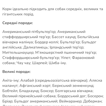
Корм ідеально підходить для собак середніх, великих та
гігантських порід.
Середні породи:
Американський пітбультер'єр; Американський
стаффордширський тер'єр; Бассет хаунд; Бельгійська
вівчарка малінуа; Бордер коллі; Бультер'єр; Бульдог
англійська; Далматинець; Ірландський тер'єр;
Миттельшнауцер; М’якошерстний пшеничний тер'єр;
Стаффордширський бультер'єр; Уіпет; Фараоновий
собака; Чау чау; Шарпей; Шиба-іну.
Великі породи:
Акіта-іну; Алабай (середньоазіатська вівчарка); Аляска
маламут; Афганський хорт; Бернський зенненхунд;
Бобтейл; Бладхаунд; Боксер; Болгарська вівчарка;
Великий піренейський собака; Бордоський дог; Босерон;
Бріар; Бульдог американський; Веймаранер; Доберман;