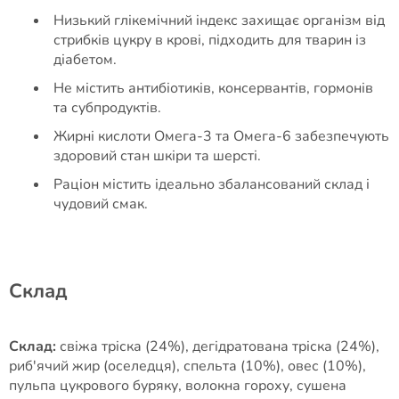
Низький глікемічний індекс захищає організм від
стрибків цукру в крові, підходить для тварин із
діабетом.
Не містить антибіотиків, консервантів, гормонів
та субпродуктів.
Жирні кислоти Омега-3 та Омега-6 забезпечують
здоровий стан шкіри та шерсті.
Раціон містить ідеально збалансований склад і
чудовий смак.
Cклад
Склад:
свіжа тріска (24%), дегідратована тріска (24%),
риб'ячий жир (оселедця), спельта (10%), овес (10%),
пульпа цукрового буряку, волокна гороху, сушена