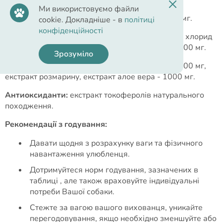
гідроксилази - 88 мг.
Ми використовуємо файли
Амінокислоти:
таурин 1000 мг, L-карнітин 300мг.
cookie. Докладніше - в
політиці
конфіденційності
Харчові добавки:
DL-метіонін - 4000 мг, холіну хлорид
- 2500 мг, глюкозамін - 1200 мг, хондроїтин - 900 мг.
Зрозуміло
Спеціальні добавки:
екстракт зеленого чаю - 100 мг,
екстракт розмарину, екстракт алое вера - 1000 мг.
Антиоксиданти:
екстракт токоферолів натурального
походження.
Рекомендації з годування:
Давати щодня з розрахунку ваги та фізичного
навантаження улюбленця.
Дотримуйтеся норм годування, зазначених в
таблиці , але також враховуйте індивідуальні
потреби Вашої собаки.
Стежте за вагою вашого вихованця, уникайте
перегодовування, якщо необхідно зменшуйте або