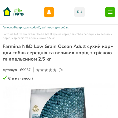
Даруємо 1000гр на бонусний рахунок при реєстрації!)
RU
Головна
Товари для собак
Сухий корм для собак
Farmina N&D Low Grain Ocean Adult сухий корм для собак середніх та великих
порід з тріскою та апельсином 2,5 кг
Farmina N&D Low Grain Ocean Adult сухий корм
для собак середніх та великих порід з тріскою
та апельсином 2,5 кг
Артикул
169957
(0)
Є в наявності