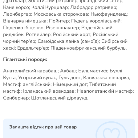
Дратхаар; Золотистий ретривер; Ірландський сетер;
Кане корсо; Коллі Курцхаар; Лабрадор ретривер;
Леонбергер; Московська сторожова; Ньюфаундленд;
Вівчарка німецька; Пойнтер; Пудель королівський;
Поденко ібіценко; Різеншнауцер; Родезійський
риджбек; Ротвейлер; Російський хорт; Російський
чорний тер'єр; Самоїдська лайка (самоїд); Сибірський
хаскі; Ердельтер'єр; Південноафриканський бурбуль.
Гігантські породи:
Анатолийский карабаш; Акбаш; Бульмастиф; Буллі
Кутта; Угорський кувас; Гуль донг; Кавказька вівчарка;
Мастиф англійський; Німецький дог; Тибетський
мастиф; Ірландський вовкодав; Неаполетанскій мастиф;
Сенбернар; Шотландський дірхаунд.
Залиште відгук про цей товар