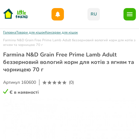
Даруємо 1000гр на бонусний рахунок при реєстрації!)
RU
Головна
Товари для кішок
Консерви для кішок
Farmina N&D Grain Free Prime Lamb Adult беззерновий вологий корм для котів з
ягням та чорницею 70 г
Farmina N&D Grain Free Prime Lamb Adult
беззерновий вологий корм для котів з ягням та
чорницею 70 г
Артикул
160600
(0)
Є в наявності