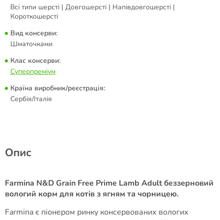
Всі типи шерсті | Довгошерсті | Напівдовгошерсті |
Короткошерсті
Вид консерви:
Шматочками
Клас консерви:
Суперпреміум
Країна виробник/реєстрація:
Сербія/Італія
Опис
Farmina N&D Grain Free Prime Lamb Adult беззерновий
вологий корм для котів з ягням та чорницею.
Farmina є піонером ринку консервованих вологих