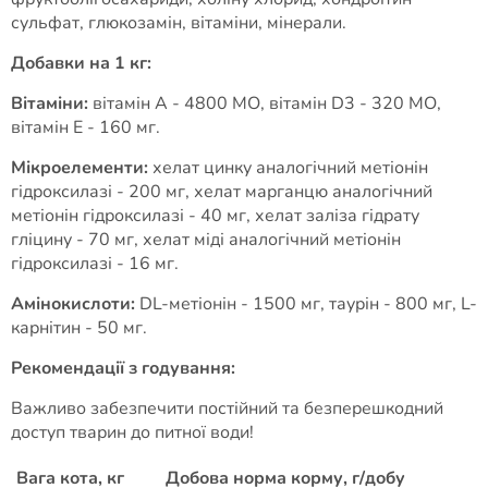
сульфат, глюкозамін, вітаміни, мінерали.
Добавки на 1 кг:
Вітаміни:
вітамін А - 4800 МО, вітамін D3 - 320 МО,
вітамін Е - 160 мг.
Мікроелементи:
хелат цинку аналогічний метіонін
гідроксилазі - 200 мг, хелат марганцю аналогічний
метіонін гідроксилазі - 40 мг, хелат заліза гідрату
гліцину - 70 мг, хелат міді аналогічний метіонін
гідроксилазі - 16 мг.
Амінокислоти:
DL-метіонін - 1500 мг, таурін - 800 мг, L-
карнітин - 50 мг.
Рекомендації з годування:
Важливо забезпечити постійний та безперешкодний
доступ тварин до питної води!
Вага кота, кг
Добова норма корму, г/добу