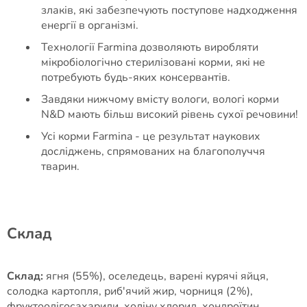
злаків, які забезпечують поступове надходження
енергії в організмі.
Технології Farmina дозволяють виробляти
мікробіологічно стерилізовані корми, які не
потребують будь-яких консервантів.
Завдяки нижчому вмісту вологи, вологі корми
N&D мають більш високий рівень сухої речовини!
Усі корми Farmina - це результат наукових
досліджень, спрямованих на благополуччя
тварин.
Cклад
Склад:
ягня (55%), оселедець, варені курячі яйця,
солодка картопля, риб'ячий жир, чорниця (2%),
фруктоолігосахариди, холіну хлорид, хондроїтин