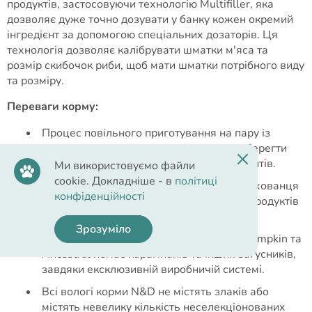
продуктів, застосовуючи технологію Multifiller, яка
дозволяє дуже точно дозувати у банку кожен окремий
інгредієнт за допомогою спеціальних дозаторів. Ця
технологія дозволяє калібрувати шматки м'яса та
розмір скибочок риби, щоб мати шматки потрібного виду
та розміру.
Переваги корму:
Процес повільного приготування на пару із
сучасною стерилізацією їжі дозволяє зберегти
органолептичні характеристики інгредієнтів.
Ми використовуємо файли
cookie. Докладніше - в
політиці
Щоб захистити благополуччя вашого вихованця
конфіденційності
та забезпечити принцип натуральності продуктів
N&D, банки не містять BPA.
Зрозуміло
У вологих кормах Farmina N&D Prime, Pumpkin та
Ancestral немає карагінанів та інших загусників,
завдяки ексклюзивній виробничій системі.
Всі вологі корми N&D не містять злаків або
містять невелику кількість неселекціонованих