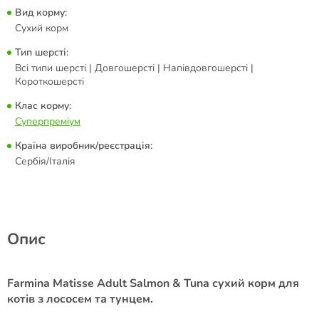
Вид корму:
Сухий корм
Тип шерсті:
Всі типи шерсті | Довгошерсті | Напівдовгошерсті |
Короткошерсті
Клас корму:
Суперпреміум
Країна виробник/реєстрація:
Сербія/Італія
Опис
Farmina Matisse Adult Salmon & Tuna сухий корм для
котів з лососем та тунцем.