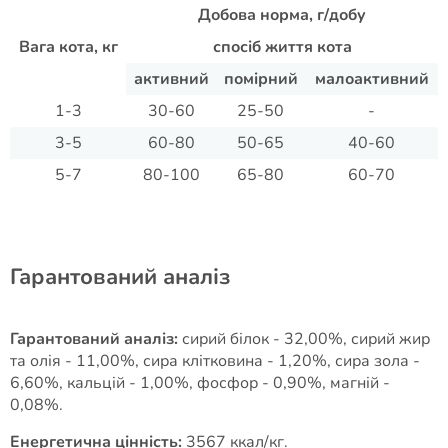
Добова норма, г/добу
Вага кота, кг
спосіб життя кота
активний
помірний
малоактивний
1-3
30-60
25-50
-
3-5
60-80
50-65
40-60
5-7
80-100
65-80
60-70
Гарантований аналіз
Гарантований аналіз:
сирий білок - 32,00%, сирий жир
та олія - 11,00%, сира клітковина - 1,20%, сира зола -
6,60%, кальцій - 1,00%, фосфор - 0,90%, магній -
0,08%.
Енергетична цінність:
3567 ккал/кг.