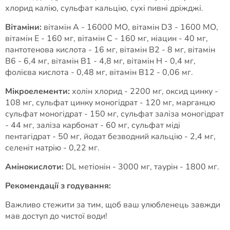
хлорид калію, сульфат кальцію, сухі пивні дріжджі.
Вітаміни:
вітамін А - 16000 МО, вітамін D3 - 1600 МО,
вітамін Е - 160 мг, вітамін С - 160 мг, ніацин - 40 мг,
пантотенова кислота - 16 мг, вітамін В2 - 8 мг, вітамін
В6 - 6,4 мг, вітамін B1 - 4,8 мг, вітамін Н - 0,4 мг,
фолієва кислота - 0,48 мг, вітамін B12 - 0,06 мг.
Мікроелементи:
холін хлорид - 2200 мг, оксид цинку -
108 мг, сульфат цинку моногідрат - 120 мг, марганцю
сульфат моногідрат - 150 мг, сульфат заліза моногідрат
- 44 мг, заліза карбонат - 60 мг, сульфат міді
пентагідрат - 50 мг, йодат безводний кальцію - 2,4 мг,
селеніт натрію - 0,22 мг.
Амінокислоти:
DL метіонін - 3000 мг, таурін - 1800 мг.
Рекомендації з годування:
Важливо стежити за тим, щоб ваш улюбленець завжди
мав доступ до чистої води!