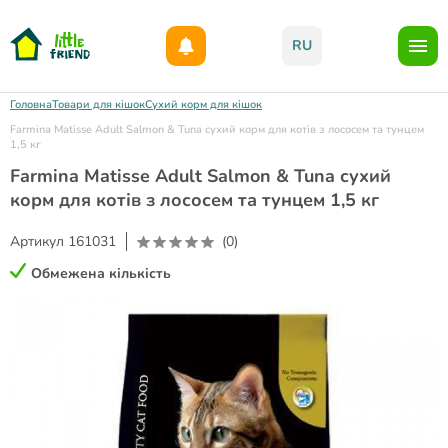
Даруємо 1000гр на бонусний рахунок при реєстрації!)
RU
Головна
Товари для кішок
Сухий корм для кішок
Farmina Matisse Adult Salmon & Tuna сухий корм для котів з лососем та тунцем
1,5 кг
Farmina Matisse Adult Salmon & Tuna сухий
корм для котів з лососем та тунцем 1,5 кг
Артикул
161031
(0)
Обмежена кількість