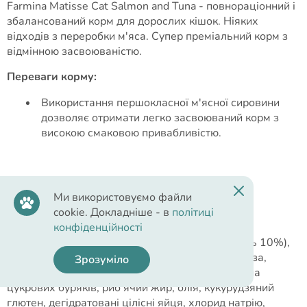
Farmina Matisse Cat Salmon and Tuna - повнораціонний і
збалансований корм для дорослих кішок. Ніяких
відходів з переробки м'яса. Супер преміальний корм з
відмінною засвоюваністю.
Переваги корму:
Використання першокласної м'ясної сировини
дозволяє отримати легко засвоюваний корм з
високою смаковою привабливістю.
Cклад
Ми використовуємо файли
cookie. Докладніше - в
політиці
конфіденційності
Склад:
дегідратована риба (лосось 10%, тунець 10%),
рис (20%), дегідратоване куряче м'ясо, кукурудза,
Зрозуміло
курячий жир, гідролізат тваринних білків, пульпа
цукрових буряків, риб'ячий жир, олія, кукурудзяний
глютен, дегідратовані цілісні яйця, хлорид натрію,