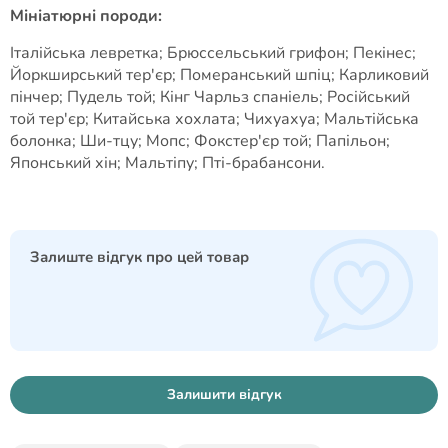
Мініатюрні породи:
Італійська левретка; Брюссельський грифон; Пекінес;
Йоркширський тер'єр; Померанський шпіц; Карликовий
пінчер; Пудель той; Кінг Чарльз спаніель; Російський
той тер'єр; Китайська хохлата; Чихуахуа; Мальтійська
болонка; Ши-тцу; Мопс; Фокстер'єр той; Папільон;
Японський хін; Мальтіпу; Пті-брабансони.
Залиште відгук про цей товар
Залишити відгук