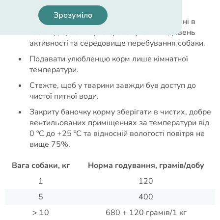
Рекомендації з годування:
Зрозуміло
Рекомендовані норми годування зазначені в
таблиці, однак варто враховувати вік, рівень
активності та середовище перебування собаки.
Подавати улюбленцю корм лише кімнатної
температури.
Стежте, щоб у тварини завжди був доступ до
чистої питної води.
Закриту баночку корму зберігати в чистих, добре
вентильованих приміщеннях за температури від
0 ºС до +25 ºС та відносній вологості повітря не
вище 75%.
Вага собаки, кг
Норма годування, грамів/добу
1
120
5
400
> 10
680 + 120 грамів/1 кг