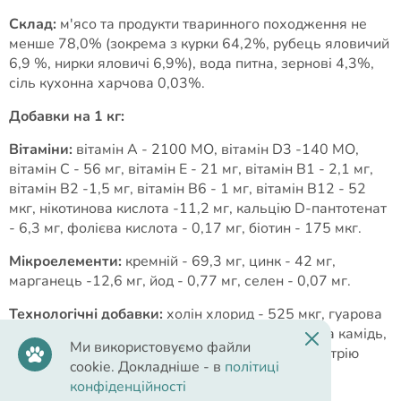
Склад:
м'ясо та продукти тваринного походження не
менше 78,0% (зокрема з курки 64,2%, рубець яловичий
6,9 %, нирки яловичі 6,9%), вода питна, зернові 4,3%,
сіль кухонна харчова 0,03%.
Добавки на 1 кг:
Вітаміни:
вітамін А - 2100 МО, вітамін D3 -140 МО,
вітамін С - 56 мг, вітамін Е - 21 мг, вітамін В1 - 2,1 мг,
вітамін В2 -1,5 мг, вітамін В6 - 1 мг, вітамін В12 - 52
мкг, нікотинова кислота -11,2 мг, кальцію D-пантотенат
- 6,3 мг, фолієва кислота - 0,17 мг, біотин - 175 мкг.
Мікроелементи:
кремній - 69,3 мг, цинк - 42 мг,
марганець -12,6 мг, йод - 0,77 мг, селен - 0,07 мг.
Технологічні добавки:
холін хлорид - 525 мкг, гуарова
камідь, каррагінан, мальтодекстрин, ксантанова камідь,
Ми використовуємо файли
калій хлористий, кислота аскорбінова, нітрит натрію
cookie. Докладніше - в
політиці
(стабілізатор кольору).
конфіденційності