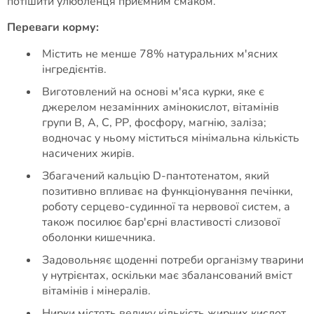
потішити улюбленця приємним смаком.
Переваги корму:
Містить не менше 78% натуральних м'ясних
інгредієнтів.
Виготовлений на основі м'яса курки, яке є
джерелом незамінних амінокислот, вітамінів
групи В, А, С, РР, фосфору, магнію, заліза;
водночас у ньому міститься мінімальна кількість
насичених жирів.
Збагачений кальцію D-пантотенатом, який
позитивно впливає на функціонування печінки,
роботу серцево-судинної та нервової систем, а
також посилює бар'єрні властивості слизової
оболонки кишечника.
Задовольняє щоденні потреби організму тварини
у нутрієнтах, оскільки має збалансований вміст
вітамінів і мінералів.
Нирки містять велику кількість жирних кислот,