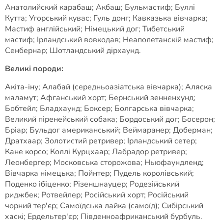
Анатолийский карабаш; Акбаш; Бульмастиф; Буллі
Кутта; Угорський кувас; Гуль донг; Кавказька вівчарка;
Мастиф англійський; Німецький дог; Тибетський
мастиф; Ірландський вовкодав; Неаполетанскій мастиф;
Сенбернар; Шотландський дірхаунд.
Великі породи:
Акіта-іну; Алабай (середньоазіатська вівчарка); Аляска
маламут; Афганський хорт; Бернський зенненхунд;
Бобтейл; Бладхаунд; Боксер; Болгарська вівчарка;
Великий піренейський собака; Бордоський дог; Босерон;
Бріар; Бульдог американський; Веймаранер; Доберман;
Дратхаар; Золотистий ретривер; Ірландський сетер;
Кане корсо; Коллі Курцхаар; Лабрадор ретривер;
Леонбергер; Московська сторожова; Ньюфаундленд;
Вівчарка німецька; Пойнтер; Пудель королівський;
Поденко ібіценко; Різеншнауцер; Родезійський
риджбек; Ротвейлер; Російський хорт; Російський
чорний тер'єр; Самоїдська лайка (самоїд); Сибірський
хаскі; Ердельтер'єр; Південноафриканський бурбуль.