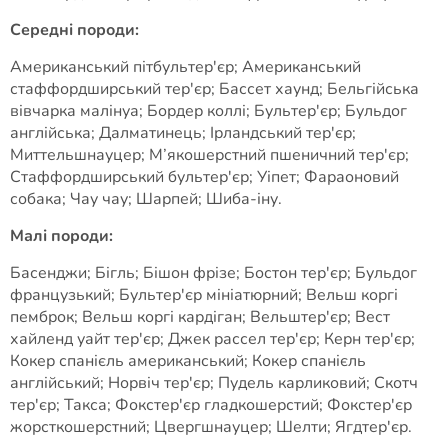
Середні породи:
Американський пітбультер'єр; Американський
стаффордширський тер'єр; Бассет хаунд; Бельгійська
вівчарка малінуа; Бордер коллі; Бультер'єр; Бульдог
англійська; Далматинець; Ірландський тер'єр;
Миттельшнауцер; М’якошерстний пшеничний тер'єр;
Стаффордширський бультер'єр; Уіпет; Фараоновий
собака; Чау чау; Шарпей; Шиба-іну.
Малі породи:
Басенджи; Бігль; Бішон фрізе; Бостон тер'єр; Бульдог
французький; Бультер'єр мініатюрний; Вельш коргі
пемброк; Вельш коргі кардіган; Вельштер'єр; Вест
хайленд уайт тер'єр; Джек рассел тер'єр; Керн тер'єр;
Кокер спанієль американський; Кокер спанієль
англійський; Норвіч тер'єр; Пудель карликовий; Скотч
тер'єр; Такса; Фокстер'єр гладкошерстий; Фокстер'єр
жорсткошерстний; Цвергшнауцер; Шелти; Ягдтер'єр.