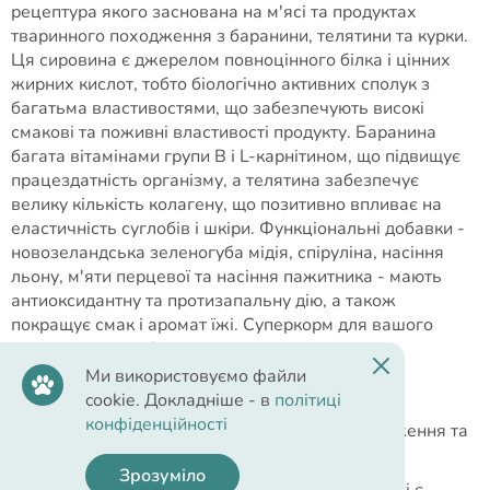
рецептура якого заснована на м'ясі та продуктах
тваринного походження з баранини, телятини та курки.
Ця сировина є джерелом повноцінного білка і цінних
жирних кислот, тобто біологічно активних сполук з
багатьма властивостями, що забезпечують високі
смакові та поживні властивості продукту. Баранина
багата вітамінами групи В і L-карнітином, що підвищує
працездатність організму, а телятина забезпечує
велику кількість колагену, що позитивно впливає на
еластичність суглобів і шкіри. Функціональні добавки -
новозеландська зеленогуба мідія, спіруліна, насіння
льону, м'яти перцевої та насіння пажитника - мають
антиоксидантну та протизапальну дію, а також
покращує смак і аромат їжі. Суперкорм для вашого
супер вихованця!
Ми використовуємо файли
Переваги корму:
cookie. Докладніше - в
політиці
конфіденційності
80% м'яса, продуктів тваринного походження та
ракоподібних.
Зрозуміло