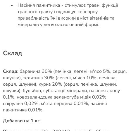
Насіння пажитника - стимулює травні функції
травного тракту і підвищує сенсорну
привабливість їжі високий вміст вітамінів та
мінералів у легкозасвоюваній формі.
Cклад
Склад:
баранина 30% (печінка, легені, м'ясо 5%, серця,
шлунки), телятина 30% (легені, м'ясо 10%, печінка,
серця, шлунки), курка 20% (серця, печінка, шлунки,
шкурки), бульйон, субстанції мінерали, насіння льону
0,1%, новозеландська зеленогуба мідія 0,02%,
спіруліна 0,02%, м'ята перцева 0,01%, насіння
пажитника 0,01%.
Добавки на 1 кг: