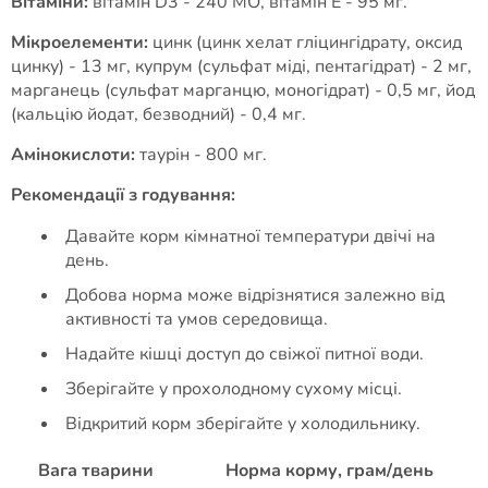
Вітаміни:
вітамін D3 - 240 МО, вітамін Е - 95 мг.
Мікроелементи:
цинк (цинк хелат гліцингідрату, оксид
цинку) - 13 мг, купрум (сульфат міді, пентагідрат) - 2 мг,
марганець (сульфат марганцю, моногідрат) - 0,5 мг, йод
(кальцію йодат, безводний) - 0,4 мг.
Амінокислоти:
таурін - 800 мг.
Рекомендації з годування:
Давайте корм кімнатної температури двічі на
день.
Добова норма може відрізнятися залежно від
активності та умов середовища.
Надайте кішці доступ до свіжої питної води.
Зберігайте у прохолодному сухому місці.
Відкритий корм зберігайте у холодильнику.
Вага тварини
Норма корму, грам/день