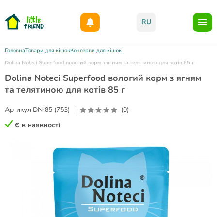
Даруємо 1000гр на бонусний рахунок при реєстрації!)
RU
Головна
Товари для кішок
Консерви для кішок
Dolina Noteci Superfood вологий корм з ягням та телятиною для котів 85 г
Dolina Noteci Superfood вологий корм з ягням
та телятиною для котів 85 г
Артикул
DN 85 (753)
(0)
Є в наявності