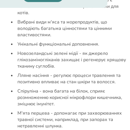
Корисний білок та цінні жирні кислоти, які є
найважливішими поживними речовинами для
котів.
Вибрані види м'яса та морепродуктів, що
володіють багатьма цінностями та цінними
властивостями.
Унікальні функціональні доповнення.
Новозеландські зелені мідії - як джерело
глікозаміногліканів захищає і регенерує хрящову
тканину суглобів.
Лляне насіння - регулює процеси травлення та
позитивно впливає на стан шкіри та волосся.
Спіруліна - вона багата на білок, сприяє
розмноженню корисної мікрофлори кишечника,
зміцнює імунітет.
М'ята перцева - допомагає при захворюваннях
травної системи, наприклад, при запорах та
нетравленні шлунка.