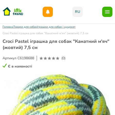
Даруємо 1000гр на бонусний рахунок при реєстрації!)
RU
Головна
Товари для собак
Іграшки для собак і цуценят
Croci Pastel іграшка для собак "Канатний м'яч" (жовтий) 7,5 см
Croci Pastel іграшка для собак "Канатний м'яч"
(жовтий) 7,5 см
Артикул
C6198688
(0)
Є в наявності