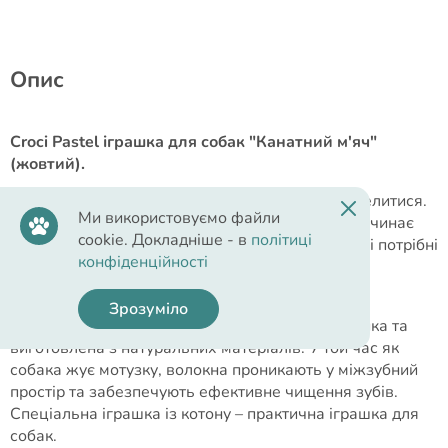
Опис
Croci Pastel іграшка для собак "Канатний м'яч"
(жовтий).
У будь-якому віці собаці хочеться грати та веселитися.
Ми використовуємо файли
До того ж у цуценят прорізаються зубки і він починає
cookie. Докладніше - в
політиці
гризти все, що трапиться "під лапу". Тому собаці потрібні
конфіденційності
іграшки. До того ж, це чудовий спосіб почати
дресирувати вашого улюбленця.
Зрозуміло
Іграшка для собак із тканих волокон, міцна, стійка та
виготовлена ​​з натуральних матеріалів. У той час як
собака жує мотузку, волокна проникають у міжзубний
простір та забезпечують ефективне чищення зубів.
Спеціальна іграшка із котону – практична іграшка для
собак.