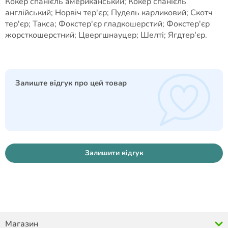
Кокер спанієль американський; Кокер спанієль
англійський; Норвіч тер'єр; Пудель карликовий; Скотч
тер'єр; Такса; Фокстер'єр гладкошерстий; Фокстер'єр
жорсткошерстний; Цвергшнауцер; Шелті; Ягдтер'єр.
Залиште відгук про цей товар
Залишити відгук
Магазин