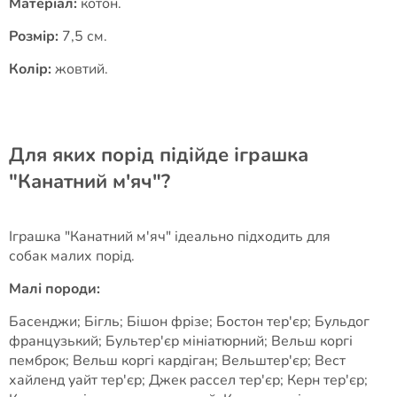
Матеріал:
котон.
Розмір:
7,5 см.
Колір:
жовтий.
Для яких порід підійде іграшка
"Канатний м'яч"?
Іграшка "Канатний м'яч" ідеально підходить для
собак малих порід.
Малі породи:
Басенджи; Бігль; Бішон фрізе; Бостон тер'єр; Бульдог
французький; Бультер'єр мініатюрний; Вельш коргі
пемброк; Вельш коргі кардіган; Вельштер'єр; Вест
хайленд уайт тер'єр; Джек рассел тер'єр; Керн тер'єр;