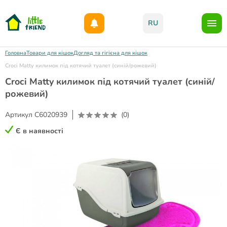
Даруємо 1000гр на бонусний рахунок при реєстрації!)
RU
Головна
Товари для кішок
Догляд та гігієна для кішок
Croci Matty килимок під котячий туалет (синій/рожевий)
Croci Matty килимок під котячий туалет (синій/
рожевий)
Артикул
C6020939
(0)
Є в наявності