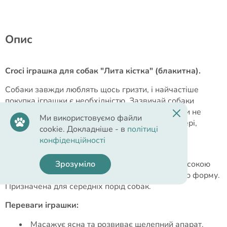
Опис
Croci іграшка для собак "Лита кістка" (блакитна).
Собаки завжди люблять щось гризти, і найчастіше
покупка іграшки є необхідністю. Зазвичай собаки
гризуть все, що трапляється їм у пащу, і якщо ви не
Ми використовуємо файли
хочете розлучитися зі своїм взуттям, міняти двері,
cookie. Докладніше - в
політиці
килими та інші корисні речі – порадуйте свого
конфіденційності
улюбленця забавною іграшкою.
Іграшка відрізняється довговічністю та дуже високою
Зрозуміло
міцністю в іграх із собакою, добре зберігає свою форму.
Призначена для середніх порід собак.
Переваги іграшки:
Масажує ясна та розвиває щелепний апарат.