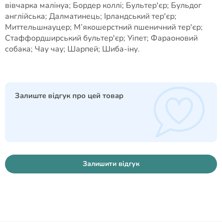
вівчарка малінуа; Бордер коллі; Бультер'єр; Бульдог
англійська; Далматинець; Ірландський тер'єр;
Миттельшнауцер; М’якошерстний пшеничний тер'єр;
Стаффордширський бультер'єр; Уіпет; Фараоновий
собака; Чау чау; Шарпей; Шиба-іну.
Залиште відгук про цей товар
Залишити відгук