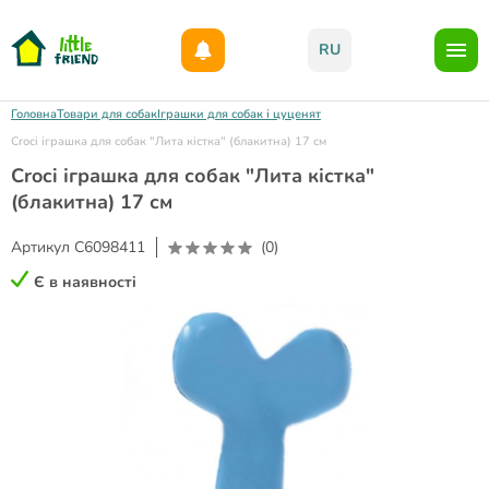
Даруємо 1000гр на бонусний рахунок при реєстрації!)
RU
Головна
Товари для собак
Іграшки для собак і цуценят
Croci іграшка для собак "Лита кістка" (блакитна) 17 см
Croci іграшка для собак "Лита кістка"
(блакитна) 17 см
Артикул
C6098411
(0)
Є в наявності