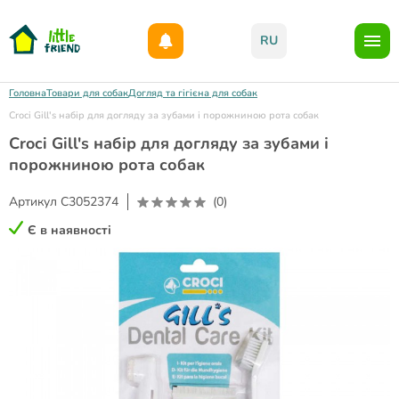
Даруємо 1000гр на бонусний рахунок при реєстрації!)
RU
Головна
Товари для собак
Догляд та гігієна для собак
Croci Gill's набір для догляду за зубами і порожниною рота собак
Croci Gill's набір для догляду за зубами і
порожниною рота собак
Артикул
C3052374
(0)
Є в наявності