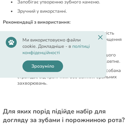
Запобігає утворенню зубного каменю.
Зручний у викорстанні.
Рекомендації з використання:
Спочатку використовуйте невелику кількість
зубної пасти, щоб привчати тварину до чищення
Ми використовуємо файли
зубів.
cookie. Докладніше - в
політиці
конфіденційності
Зубна паста абсолютно безпечна для вашого
собаки, навіть якщо він випадково її проковтне.
Зрозуміло
Проконсультуйтеся з лікарем, якщо ваш собака
страждає від хронічних або важких оральних
захворювань.
Для яких порід підійде набір для
догляду за зубами і порожниною рота?