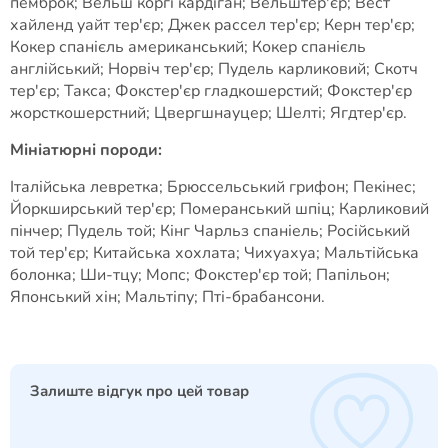
пемброк; Вельш коргі кардіган; Вельштер'єр; Вест
хайленд уайт тер'єр; Джек рассел тер'єр; Керн тер'єр;
Кокер спанієль американський; Кокер спанієль
англійський; Норвіч тер'єр; Пудель карликовий; Скотч
тер'єр; Такса; Фокстер'єр гладкошерстий; Фокстер'єр
жорсткошерстний; Цвергшнауцер; Шелті; Ягдтер'єр.
Мініатюрні породи:
Італійська левретка; Брюссельський грифон; Пекінес;
Йоркширський тер'єр; Померанський шпіц; Карликовий
пінчер; Пудель той; Кінг Чарльз спаніель; Російський
той тер'єр; Китайська хохлата; Чихуахуа; Мальтійська
болонка; Ши-тцу; Мопс; Фокстер'єр той; Папільон;
Японський хін; Мальтіпу; Пті-брабансони.
Залиште відгук про цей товар