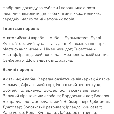
Набір для догляду за зубами і порожниною рота
ідеально підходить для собак гігантських, великих,
середніх, малих та мініатюрних порід.
Гігантські породи:
Анатолийский карабаш; Акбаш; Бульмастиф; Буллі
Кутта; Угорський кувас; Гуль донг; Кавказька вівчарка;
Мастиф англійський; Німецький дог; Тибетський
мастиф; Ірландський вовкодав; Неаполетанскій мастиф;
Сенбернар; Шотландський дірхаунд.
Великі породи:
Акіта-іну; Алабай (середньоазіатська вівчарка); Аляска
маламут; Афганський хорт; Бернський зенненхунд;
Бобтейл; Бладхаунд; Боксер; Болгарська вівчарка;
Великий піренейський собака; Бордоський дог; Босерон;
Бріар; Бульдог американський; Веймаранер; Доберман;
Дратхаар; Золотистий ретривер; Ірландський сетер;
Кане корсо; Коллі Курцхаар; Лабрадор ретривер;