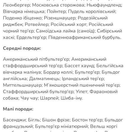
Леонбергер; Московська сторожова; Ньюфаундленд;
Вівчарка німецька; Пойнтер; Пудель королівський;
Поденко ібіценко; Різеншнауцер; Родезійський
риджбек; Ротвейлер; Російський хорт; Російський
чорний тер'єр; Самоїдська лайка (самоїд); Сибірський
хаскі; Ердельтер'єр; Південноафриканський бурбуль.
Середні породи:
Американський пітбультер'єр; Американський
стаффордширський тер'єр; Бассет хаунд; Бельгійська
вівчарка малінуа; Бордер коллі; Бультер'єр; Бульдог
англійська; Далматинець; Ірландський тер'єр;
Миттельшнауцер; М’якошерстний пшеничний тер'єр;
Стаффордширський бультер'єр; Уіпет; Фараоновий
собака; Чау чау; Шарпей; Шиба-іну.
Малі породи:
Басенджи; Бігль; Бішон фрізе; Бостон тер'єр; Бульдог
французький; Бультер'єр мініатюрний; Вельш коргі