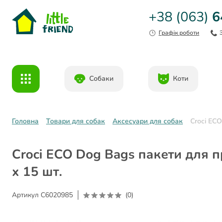
+38 (063)
6
Графік роботи
Собаки
Коти
Головна
Товари для собак
Аксесуари для собак
Croci ECO
Croci ECO Dog Bags пакети для п
х 15 шт.
Артикул
C6020985
(0)