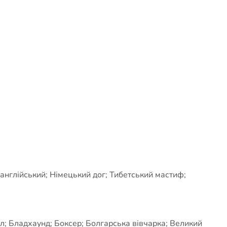
англійський; Німецький дог; Тибетський мастиф;
л; Бладхаунд; Боксер; Болгарська вівчарка; Великий