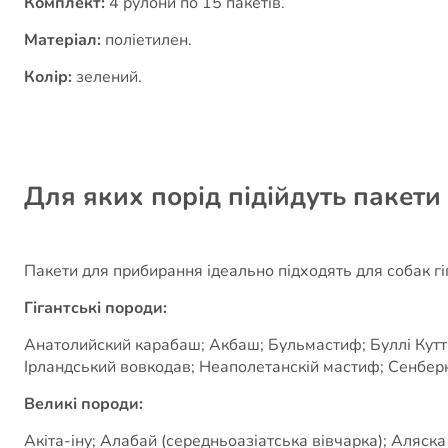
Комплект:
4 рулони по 15 пакетів.
Матеріал:
поліетилен.
Колір:
зелений.
Для яких порід підійдуть пакет
Пакети для прибирання ідеально підходять для собак гіг
Гігантські породи:
Анатолийский карабаш; Акбаш; Бульмастиф; Буллі Кутта;
Ірландський вовкодав; Неаполетанскій мастиф; Сенбер
Великі породи:
Акіта-іну; Алабай (середньоазіатська вівчарка); Аляск