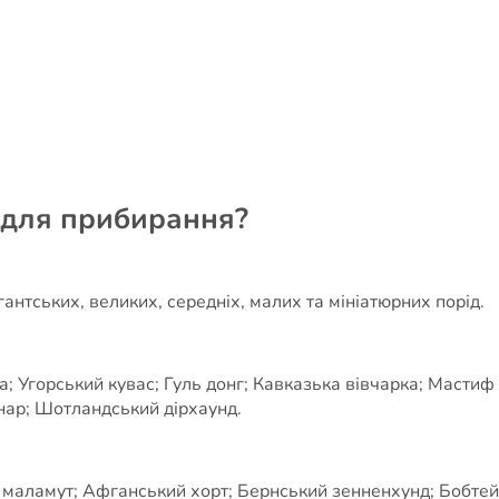
и для прибирання?
антських, великих, середніх, малих та мініатюрних порід.
 Угорський кувас; Гуль донг; Кавказька вівчарка; Мастиф 
нар; Шотландський дірхаунд.
а маламут; Афганський хорт; Бернський зенненхунд; Бобтей