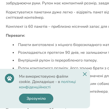
забруднюючи руки. Рулон має компактний розмір, завдя
Користуватися пакетами дуже легко - відірвіть пакет від
сміттєвий контейнер.
Комплект із 60 пакетів – приблизно місячний запас для 
Переваги:
Пакети виготовлені з міцного біорозкладного мат
Розкладаються протягом 90 днів, не залишаючи т
Внутрішній рулон із переробленого паперу.
Рулон компактного розміру, його зручно брати з 
Пакети мають оптимальні розміри, призначені дл
Ми використовуємо файли
cookie. Докладніше - в
політиці
Відмінне рішення для прогулянок з Вашим собако
конфіденційності
Підходять практично для будь-якого контейнера 
Зрозуміло
Характеристики: