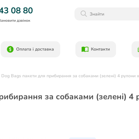
Даруємо 1000гр на бонусний рахунок при реєстрації!)
43 08 80
Замовити дзвінок
Оплата і доставка
Контакти
 Dog Bags пакети для прибирання за собаками (зелені) 4 рулони х
рибирання за собаками (зелені) 4