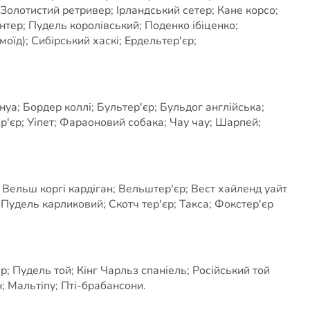
Золотистий ретривер; Ірландський сетер; Кане корсо;
тер; Пудель королівський; Поденко ібіценко;
оїд); Сибірський хаскі; Ердельтер'єр;
а; Бордер коллі; Бультер'єр; Бульдог англійська;
єр; Уіпет; Фараоновий собака; Чау чау; Шарпей;
 Вельш коргі кардіган; Вельштер'єр; Вест хайленд уайт
; Пудель карликовий; Скотч тер'єр; Такса; Фокстер'єр
; Пудель той; Кінг Чарльз спаніель; Російський той
; Мальтіпу; Пті-брабансони.