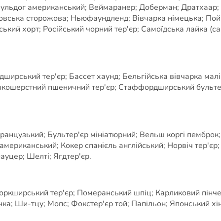
 Бульдог американський; Веймаранер; Доберман; Дратхаар; 
овська сторожова; Ньюфаундленд; Вівчарка німецька; Пойн
кий хорт; Російський чорний тер'єр; Самоїдська лайка (сам
рський тер'єр; Бассет хаунд; Бельгійська вівчарка маліну
якошерстний пшеничний тер'єр; Стаффордширський бультер'
французький; Бультер'єр мініатюрний; Вельш коргі пемброк;
ь американський; Кокер спанієль англійський; Норвіч тер'єр
уцер; Шелті; Ягдтер'єр.
оркширський тер'єр; Померанський шпіц; Карликовий пінчер
ка; Ши-тцу; Мопс; Фокстер'єр той; Папільон; Японський хін