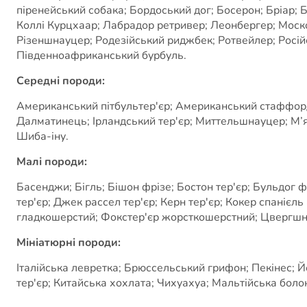
піренейський собака; Бордоський дог; Босерон; Бріар;
Коллі Курцхаар; Лабрадор ретривер; Леонбергер; Моск
Різеншнауцер; Родезійський риджбек; Ротвейлер; Російсь
Південноафриканський бурбуль.
Середні породи:
Американський пітбультер'єр; Американський стаффордши
Далматинець; Ірландський тер'єр; Миттельшнауцер; М’
Шиба-іну.
Малі породи:
Басенджи; Бігль; Бішон фрізе; Бостон тер'єр; Бульдог 
тер'єр; Джек рассел тер'єр; Керн тер'єр; Кокер спанієл
гладкошерстий; Фокстер'єр жорсткошерстний; Цвергшна
Мініатюрні породи:
Італійська левретка; Брюссельський грифон; Пекінес; Й
тер'єр; Китайська хохлата; Чихуахуа; Мальтійська болон