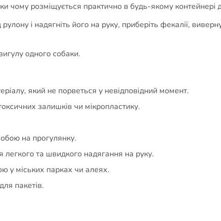
ки чому розміщується практично в будь-якому контейнері д
 рулону і надягніть його на руку, приберіть фекалії, вивер
вигулу одного собаки.
еріалу, який не порветься у невідповідний момент.
оксичних залишків чи мікропластику.
собою на прогулянку.
я легкого та швидкого надягання на руку.
ю у міських парках чи алеях.
для пакетів.