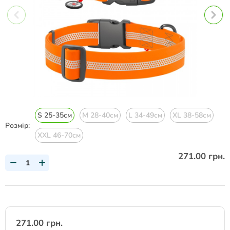
S 25-35см
M 28-40см
L 34-49см
XL 38-58см
Розмір:
XXL 46-70см
271.00 грн.
271.00 грн.