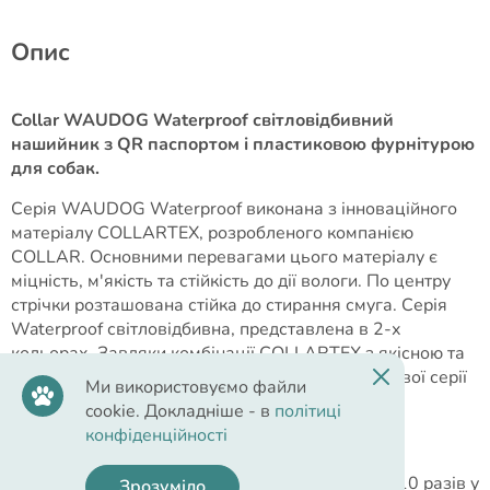
Опис
Collar WAUDOG Waterproof світловідбивний
нашийник з QR паспортом і пластиковою фурнітурою
для собак.
Серія WAUDOG Waterproof виконана з інноваційного
матеріалу COLLARTEX, розробленого компанією
COLLAR. Основними перевагами цього матеріалу є
міцність, м'якість та стійкість до дії вологи. По центру
стрічки розташована стійка до стирання смуга. Серія
Waterproof світловідбивна, представлена в 2-х
кольорах. Завдяки комбінації COLLARTEX з якісною та
стильною фурнітурою повідця та нашийники нової серії
Ми використовуємо файли
мають унікальний набір характеристик.
cookie. Докладніше - в
політиці
конфіденційності
Переваги нашийника:
Підвищує помітність собаки більш ніж у 10 разів у
Зрозуміло