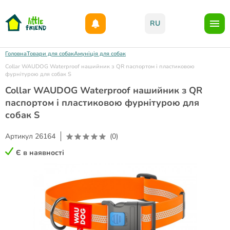
Даруємо 1000гр на бонусний рахунок при реєстрації!)
RU
Головна
Товари для собак
Амуніція для собак
Collar WAUDOG Waterproof нашийник з QR паспортом і пластиковою
фурнітурою для собак S
Collar WAUDOG Waterproof нашийник з QR
паспортом і пластиковою фурнітурою для
собак S
Артикул
26164
(0)
Є в наявності