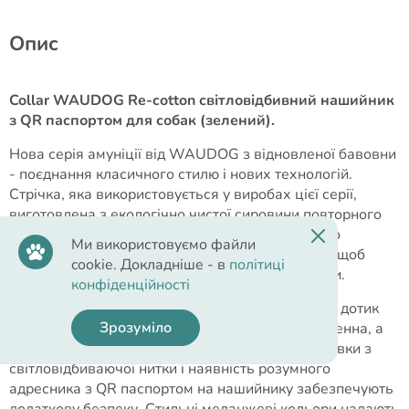
Опис
Collar WAUDOG Re-cotton світловідбивний нашийник
з QR паспортом для собак (зелений).
Нова серія амуніції від WAUDOG з відновленої бавовни
- поєднання класичного стилю і нових технологій.
Стрічка, яка використовується у виробах цієї серії,
виготовлена ​​з екологічно чистої сировини повторного
технологічного циклу. Подібні матеріали нового
Ми використовуємо файли
покоління розробляються спеціально для того, щоб
cookie. Докладніше - в
політиці
боротися з промисловим забрудненням планети.
конфіденційності
У цій серії продумана кожна дрібниця. М'яка на дотик
Зрозуміло
стрічка має підвищену міцність. Вона гіпоалергенна, а
значить абсолютно безпечна для тварини. Вставки з
світловідбиваючої нитки і наявність розумного
адресника з QR паспортом на нашийнику забезпечують