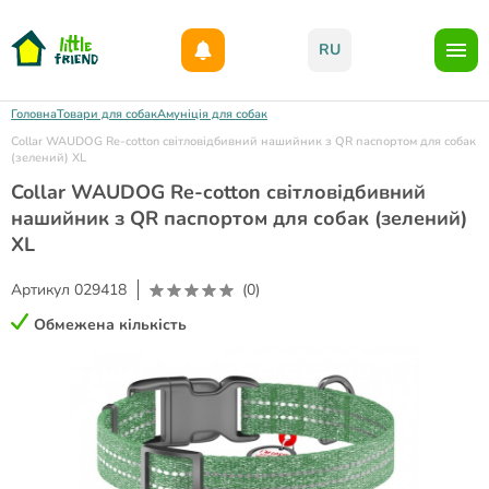
Даруємо 1000гр на бонусний рахунок при реєстрації!)
RU
Головна
Товари для собак
Амуніція для собак
Collar WAUDOG Re-cotton світловідбивний нашийник з QR паспортом для собак
(зелений) XL
Collar WAUDOG Re-cotton світловідбивний
нашийник з QR паспортом для собак (зелений)
XL
Артикул
029418
(0)
Обмежена кількість