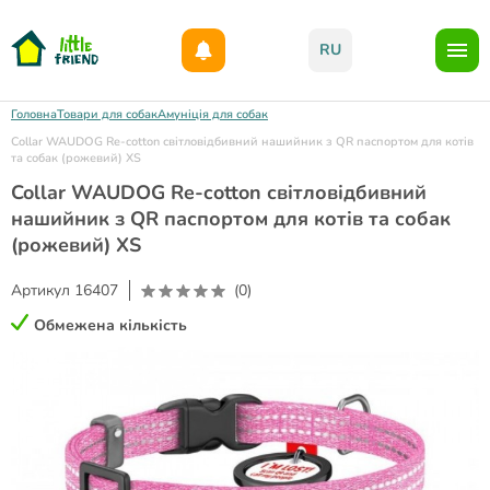
Даруємо 1000гр на бонусний рахунок при реєстрації!)
RU
Головна
Товари для собак
Амуніція для собак
Collar WAUDOG Re-cotton світловідбивний нашийник з QR паспортом для котів
та собак (рожевий) XS
Collar WAUDOG Re-cotton світловідбивний
нашийник з QR паспортом для котів та собак
(рожевий) XS
Артикул
16407
(0)
Обмежена кількість