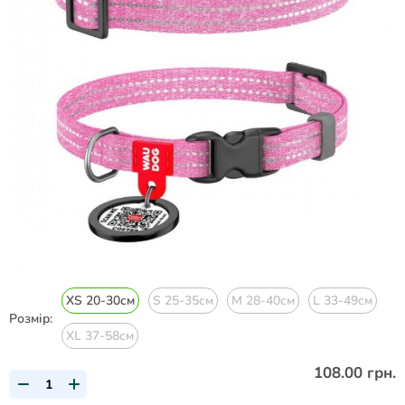
XS 20-30см
S 25-35см
M 28-40см
L 33-49см
Розмір:
XL 37-58см
108.00 грн.