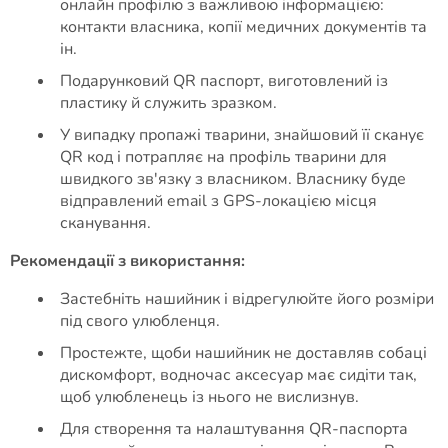
онлайн профілю з важливою інформацією:
контакти власника, копії медичних документів та
ін.
Подарунковий QR паспорт, виготовлений із
пластику й служить зразком.
У випадку пропажі тварини, знайшовий її сканує
QR код і потрапляє на профіль тварини для
швидкого зв'язку з власником. Власнику буде
відправлений email з GPS-локацією місця
сканування.
Рекомендації з використання:
Застебніть нашийник і відрегулюйте його розміри
під свого улюбленця.
Простежте, щоби нашийник не доставляв собаці
дискомфорт, водночас аксесуар має сидіти так,
щоб улюбленець із нього не вислизнув.
Для створення та налаштування QR-паспорта