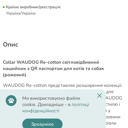
Країна виробник/реєстрація:
Україна/Україна
Опис
Collar WAUDOG Re-cotton світловідбивний
нашийник з QR паспортом для котів та собак
(рожевий).
WAUDOG Re-cotton представляє розширення колекції.
Тепер амуніція з відновленої бавовни доступна для
котів і дрібних порід собак! Серія амуніції від WAUDOG
Ми використовуємо файли
з відновленої бавовни - поєднання класичного стилю і
cookie. Докладніше - в
політиці
нових технологій. Стрічка, що використовується у
конфіденційності
виробах цієї серії, виготовлена з екологічної сировини
повторного технологічного циклу. Подібні матеріали
Зрозуміло