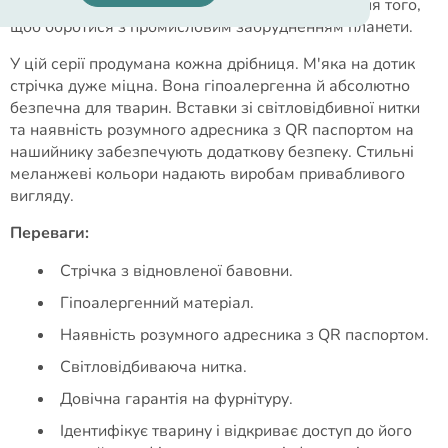
нового покоління розробляються спеціально для того,
щоб боротися з промисловим забрудненням планети.
У цій серії продумана кожна дрібниця. М'яка на дотик
стрічка дуже міцна. Вона гіпоалергенна й абсолютно
безпечна для тварин. Вставки зі світловідбивної нитки
та наявність розумного адресника з QR паспортом на
нашийнику забезпечують додаткову безпеку. Стильні
меланжеві кольори надають виробам привабливого
вигляду.
Переваги:
Стрічка з відновленої бавовни.
Гіпоалергенний матеріал.
Наявність розумного адресника з QR паспортом.
Світловідбиваюча нитка.
Довічна гарантія на фурнітуру.
Ідентифікує тварину і відкриває доступ до його