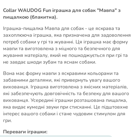
Collar WAUDOG Fun іграшка для собак "Мавпа" з
пищалкою (блакитна).
Іграшка-пищалка Мавпа для собак - це яскрава та
захоплююча іграшка, яка призначена для задоволення
потреб собаки у грі та жуванні. Ця іграшка має форму
мавпи та виготовлена з міцного та безпечного для
жування матеріалу, який не пошкоджується при грі та
не завдає шкоди зубам та яснам собаки.
Вона має форму мавпи з яскравими кольорами та
забавними деталями, які привернуть увагу вашого
вихованця. Іграшка виготовлена з якісних матеріалів,
які забезпечують довговічність та безпеку для вашого
вихованця. Усередині іграшки розташована пищалка,
яка видає кумедні звуки при стисканні. Це підштовхне
інтерес вашого собаки і стане чудовим стимулом для
гри.
Переваги іграшки: