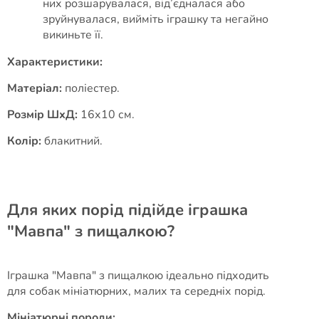
них розшарувалася, від’єдналася або
зруйнувалася, вийміть іграшку та негайно
викиньте її.
Характеристики:
Матеріал:
поліестер.
Розмір ШхД:
16х10 см.
Колір:
блакитний.
Для яких порід підійде іграшка
"Мавпа" з пищалкою?
Іграшка "Мавпа" з пищалкою ідеально підходить
для собак мініатюрних, малих та середніх порід.
Мініатюрні породи: