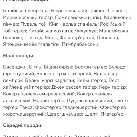
Італійська левретка; Брюссельський грифон; Пекінес;
Йоркширський тер'єр; Померанський шпіц; Карликовий
пінчер; Пудель той; Кінг Чарльз спаніель; Російський
той тер'єр; Китайська хохлата; Чихуахуа; Мальтійська
болонка; Ши-тцу; Мопс; Фокстер'єр той; Папільон;
Японський хін; Мальтіпу; Пті-брабансони.
Малі породи:
Басенджи; Бігль; Бішон фрізе; Бостон тер'єр; Бульдог
французький; Бультер'єр мініатюрний; Вельш коргі
пемброк; Вельш коргі кардіган; Вельштер'єр; Вест
хайленд уайт тер'єр; Джек рассел тер'єр; Керн тер'єр;
Кокер спанієль американський; Кокер спанієль
англійський; Норвіч тер'єр; Пудель карликовий; Скотч
тер'єр; Такса; Фокстер'єр гладкошерстий; Фокстер'єр
жорсткошерстний; Цвергшнауцер; Шелті; Ягдтер'єр.
Середні породи:
Американський пітбультер'єр; Американський