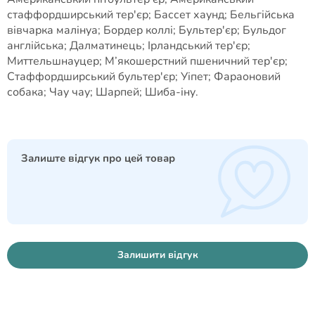
стаффордширський тер'єр; Бассет хаунд; Бельгійська
вівчарка малінуа; Бордер коллі; Бультер'єр; Бульдог
англійська; Далматинець; Ірландський тер'єр;
Миттельшнауцер; М’якошерстний пшеничний тер'єр;
Стаффордширський бультер'єр; Уіпет; Фараоновий
собака; Чау чау; Шарпей; Шиба-іну.
Залиште відгук про цей товар
Залишити відгук