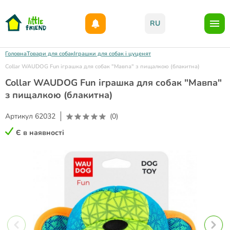
Даруємо 1000гр на бонусний рахунок при реєстрації!)
RU
Головна
Товари для собак
Іграшки для собак і цуценят
Collar WAUDOG Fun іграшка для собак "Мавпа" з пищалкою (блакитна)
Collar WAUDOG Fun іграшка для собак "Мавпа"
з пищалкою (блакитна)
Артикул
62032
(0)
Є в наявності