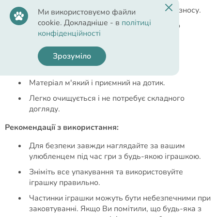
Матеріали, які мають високу стійкість до зносу.
Ми використовуємо файли
cookie. Докладніше - в
політиці
Обладнана пищалкою та елементами, що
конфіденційності
видають звук при терті.
Має виразний дизайн.
Зрозуміло
Не завдає шкоди зубам та яснам.
Матеріал м'який і приємний на дотик.
Легко очищується і не потребує складного
догляду.
Рекомендації з використання:
Для безпеки завжди наглядайте за вашим
улюбленцем під час гри з будь-якою іграшкою.
Зніміть все упакування та використовуйте
іграшку правильно.
Частинки іграшки можуть бути небезпечними при
заковтуванні. Якщо Ви помітили, що будь-яка з