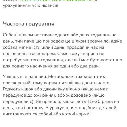
урахуванням усіх нюансів.
Частота годування
Собаці цілком вистачає одного або двох годувань на
день, тим паче що природою це цілком зрозуміло, адже
собака міг не їсти цілий день, проводячи час на
полюванні з господарем. Саме тому тварина не
потребує частого годування, але їжі має бути достатньо
для повного насичення за один або два рази.
У кішок все навпаки. Метаболізм цих хвостатих
прискорений, тому харчується кішка досить часто.
Годують кішок або даючи їжу вільно (якщо немає
передумов до ожиріння), або ж дозовано (якщо
передумови є). Як правило, кішки їдять 15-20 разів на
день, хоч і потроху. З урахуванням подібних деталей
виготовляються собачі або котячі корми.