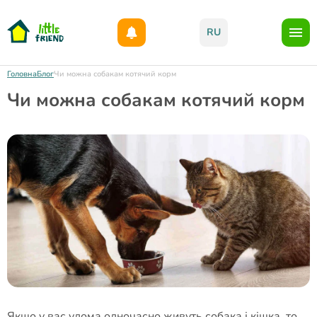
Даруємо 1000гр на бонусний рахунок при реєстрації!)
RU
Головна
Блог
Чи можна собакам котячий корм
Чи можна собакам котячий корм
Якщо у вас удома одночасно живуть собака і кішка, то