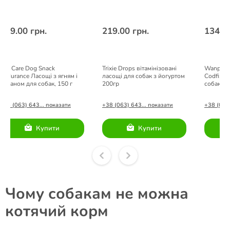
259.00 грн.
219.00 грн.
134.00
Brit Care Dog Snack
Trixie Drops вітамінізовані
Wanpy Ch
Endurance Ласощі з ягням і
ласощі для собак з йогуртом
Codfish 
бананом для собак, 150 г
200гр
собак з 
100 г
+38 (063) 643... показати
+38 (063) 643... показати
+38 (063)
Купити
Купити
Чому собакам не можна
котячий корм