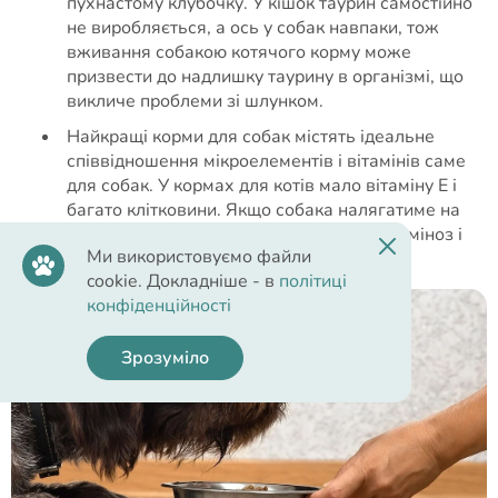
пухнастому клубочку. У кішок таурин самостійно
не виробляється, а ось у собак навпаки, тож
вживання собакою котячого корму може
призвести до надлишку таурину в організмі, що
викличе проблеми зі шлунком.
Найкращі корми для собак містять ідеальне
співвідношення мікроелементів і вітамінів саме
для собак. У кормах для котів мало вітаміну E і
багато клітковини. Якщо собака налягатиме на
котячий корм, це може спричинити авітаміноз і
Ми використовуємо файли
порушення в роботі кишківника.
cookie. Докладніше - в
політиці
конфіденційності
Зрозуміло