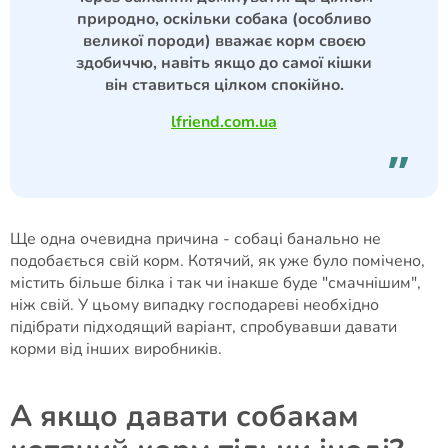
природно, оскільки собака (особливо
великої породи) вважає корм своєю
здобиччю, навіть якщо до самої кішки
він ставиться цілком спокійно.
lfriend.com.ua
Ще одна очевидна причина - собаці банально не
подобається свій корм. Котячий, як уже було помічено,
містить більше білка і так чи інакше буде "смачнішим",
ніж свій. У цьому випадку господареві необхідно
підібрати підходящий варіант, спробувавши давати
корми від інших виробників.
А якщо давати собакам