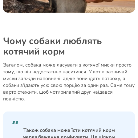
Чому собаки люблять
котячий корм
Загалом, собака може ласувати з котячої миски просто
тому, що він недостатньо наситився. У котів зазвичай
миски завжди наповнені, адже вони їдять потроху, а
собаки з'їдають усю свою порцію за один раз. Саме тому
варто стежити, щоб чотирилапий друг наїдався
повністю.
Також собака може їсти котячий корм
через бажання домінувати. Це цілком