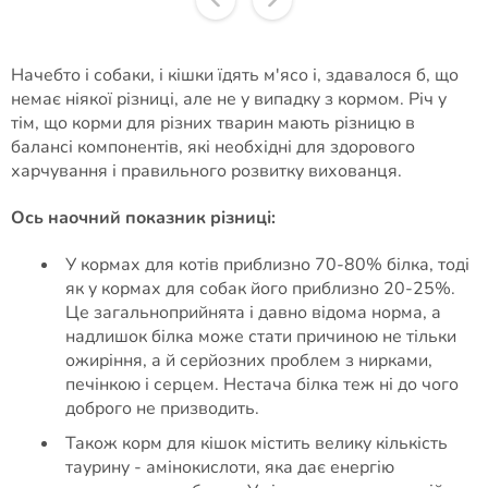
Начебто і собаки, і кішки їдять м'ясо і, здавалося б, що
немає ніякої різниці, але не у випадку з кормом. Річ у
тім, що корми для різних тварин мають різницю в
балансі компонентів, які необхідні для здорового
харчування і правильного розвитку вихованця.
Ось наочний показник різниці:
У кормах для котів приблизно 70-80% білка, тоді
як у кормах для собак його приблизно 20-25%.
Це загальноприйнята і давно відома норма, а
надлишок білка може стати причиною не тільки
ожиріння, а й серйозних проблем з нирками,
печінкою і серцем. Нестача білка теж ні до чого
доброго не призводить.
Також корм для кішок містить велику кількість
таурину - амінокислоти, яка дає енергію