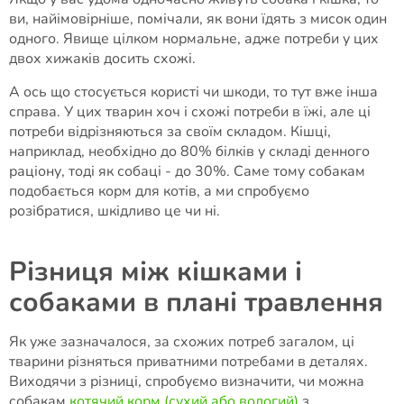
ви, найімовірніше, помічали, як вони їдять з мисок один
одного. Явище цілком нормальне, адже потреби у цих
двох хижаків досить схожі.
А ось що стосується користі чи шкоди, то тут вже інша
справа. У цих тварин хоч і схожі потреби в їжі, але ці
потреби відрізняються за своїм складом. Кішці,
наприклад, необхідно до 80% білків у складі денного
раціону, тоді як собаці - до 30%. Саме тому собакам
подобається корм для котів, а ми спробуємо
розібратися, шкідливо це чи ні.
Різниця між кішками і
собаками в плані травлення
Як уже зазначалося, за схожих потреб загалом, ці
тварини різняться приватними потребами в деталях.
Виходячи з різниці, спробуємо визначити, чи можна
собакам
котячий корм (сухий або вологий)
з