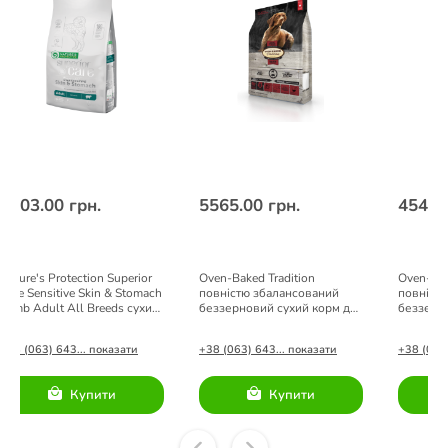
1003.00 грн.
5565.00 грн.
4540.
Nature's Protection Superior
Oven-Baked Tradition
Oven-Bak
Care Sensitive Skin & Stomach
повністю збалансований
повніст
Lamb Adult All Breeds сухий
беззерновий сухий корм для
беззерн
корм для собак 1,5кг
собак з червоного м’яса
собак зі
5,67кг.
5,67кг.
+38 (063) 643... показати
+38 (063) 643... показати
+38 (063)
Купити
Купити