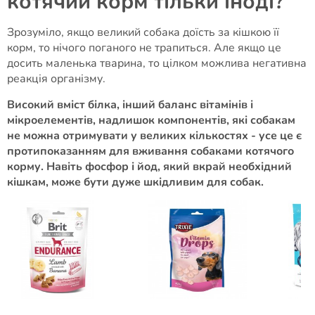
котячий корм тільки іноді?
Зрозуміло, якщо великий собака доїсть за кішкою її
корм, то нічого поганого не трапиться. Але якщо це
досить маленька тварина, то цілком можлива негативна
реакція організму.
Високий вміст білка, інший баланс вітамінів і
мікроелементів, надлишок компонентів, які собакам
не можна отримувати у великих кількостях - усе це є
протипоказанням для вживання собаками котячого
корму. Навіть фосфор і йод, який вкрай необхідний
кішкам, може бути дуже шкідливим для собак.