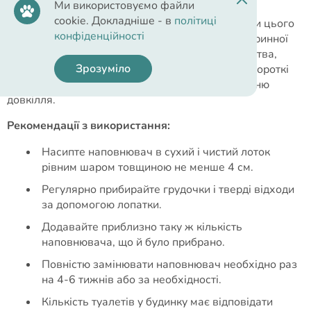
Ми використовуємо файли
cookie. Докладніше - в
політиці
Для Cat’s Best дерева не вирубуються, продукти цього
конфіденційності
бренду виготовляються з екологічно чистої вторинної
деревної сировини лісопромислового виробництва,
Зрозуміло
сертифікованої PEFC. Cat’s Best використовує короткі
транспортні шляхи, що також сприяє збереженню
довкілля.
Рекомендації з використання:
Насипте наповнювач в сухий і чистий лоток
рівним шаром товщиною не менше 4 см.
Регулярно прибирайте грудочки і тверді відходи
за допомогою лопатки.
Додавайте приблизно таку ж кількість
наповнювача, що й було прибрано.
Повністю замінювати наповнювач необхідно раз
на 4-6 тижнів або за необхідності.
Кількість туалетів у будинку має відповідати