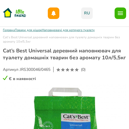
Даруємо 1000гр на бонусний рахунок при реєстрації!)
RU
Головна
Товари для кішок
Наповнювачі для котячого туалету
Cat’s Best Universal деревний наповнювач для туалету домашніх тварин без
аромату 10л/5,5кг
Cat’s Best Universal деревний наповнювач для
туалету домашніх тварин без аромату 10л/5,5кг
Артикул
JRS300046/0465
(0)
Є в наявності