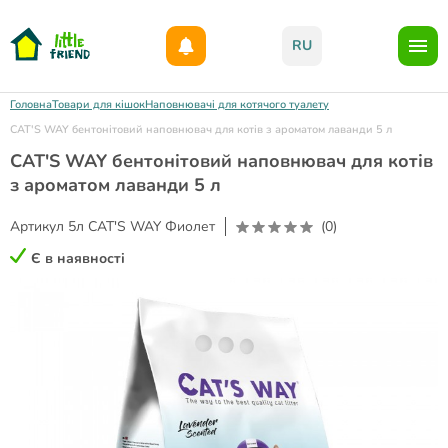
Даруємо 1000гр на бонусний рахунок при реєстрації!)
RU
Головна
Товари для кішок
Наповнювачі для котячого туалету
CAT'S WAY бентонітовий наповнювач для котів з ароматом лаванди 5 л
CAT'S WAY бентонітовий наповнювач для котів
з ароматом лаванди 5 л
Артикул
5л CAT'S WAY Фиолет
(0)
Є в наявності