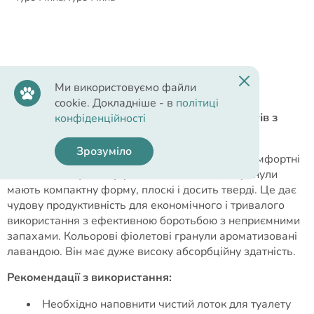
Опис
Ми використовуємо файли
cookie. Докладніше - в
політиці
CAT'S WAY бентонітовий наповнювач для котів з
конфіденційності
ароматом лаванди.
Зрозуміло
Наповнювач CAT'S WAY забезпечить більш комфортні
та екологічні умови утримання вихованця. Гранули
мають компактну форму, плоскі і досить тверді. Це дає
чудову продуктивність для економічного і тривалого
використання з ефективною боротьбою з неприємними
запахами. Кольорові фіолетові гранули ароматизовані
лавандою. Він має дуже високу абсорбційну здатність.
Рекомендації з використання:
Необхідно наповнити чистий лоток для туалету