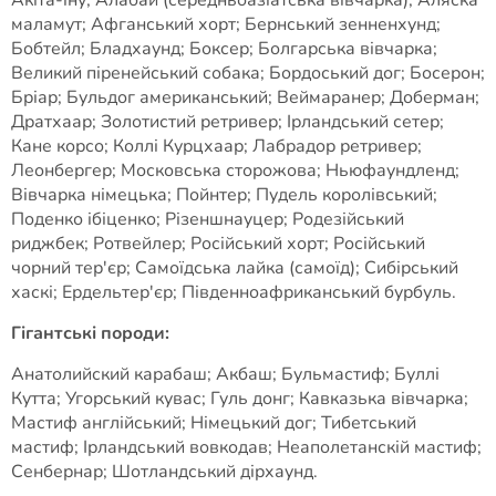
маламут; Афганський хорт; Бернський зенненхунд;
Бобтейл; Бладхаунд; Боксер; Болгарська вівчарка;
Великий піренейський собака; Бордоський дог; Босерон;
Бріар; Бульдог американський; Веймаранер; Доберман;
Дратхаар; Золотистий ретривер; Ірландський сетер;
Кане корсо; Коллі Курцхаар; Лабрадор ретривер;
Леонбергер; Московська сторожова; Ньюфаундленд;
Вівчарка німецька; Пойнтер; Пудель королівський;
Поденко ібіценко; Різеншнауцер; Родезійський
риджбек; Ротвейлер; Російський хорт; Російський
чорний тер'єр; Самоїдська лайка (самоїд); Сибірський
хаскі; Ердельтер'єр; Південноафриканський бурбуль.
Гігантські породи:
Анатолийский карабаш; Акбаш; Бульмастиф; Буллі
Кутта; Угорський кувас; Гуль донг; Кавказька вівчарка;
Мастиф англійський; Німецький дог; Тибетський
мастиф; Ірландський вовкодав; Неаполетанскій мастиф;
Сенбернар; Шотландський дірхаунд.