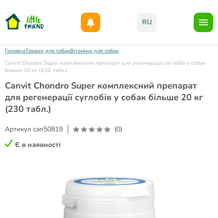
Даруємо 1000гр на бонусний рахунок при реєстрації!)
RU
Головна
Товари для собак
Вітаміни для собак
Canvit Chondro Super комплексний препарат для регенерації суглобів у собак
більше 20 кг (230 табл.)
Canvit Chondro Super комплексний препарат
для регенерації суглобів у собак більше 20 кг
(230 табл.)
Артикул
can50819
(0)
Є в наявності