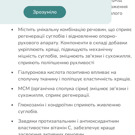
росту, собакам в період високого навантаження
Зрозуміло
на опорно-руховий апарат, собакам похилого
віку
Містить унікальну комбінацію речовин, що сприяє
регенерації суглобів і відновленню опорно-
рухового апарату. Компоненти в складі добавки
укріплюють хрящі, підвищують механічну
міцність суглобів, зміцнюють зв'язки і сухожилля,
сприяють поліпшенню рухливості
Гіалуронова кислота позитивно впливає на
сполучну тканину і поліпшує еластичність хрящів.
МСМ (органічна сполука сірки) зміцнює зв'язки і
сухожилля, сприяє регенерації.
Глюкозамін і хондроїтин сприяють живленню
суглобів.
Завдяки протизапальним і антиоксидантним
властивостям вітамін С, забезпечує краще
засвоєння активних речовин.