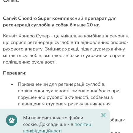
Canvit Chondro Super комплексний препарат для
регенерації суглобів у собак більше 20 кг.
Канвіт Хондро Супер - це унікальна комбінація речовин,
що сприяє регенерації суглобів та відновленню опорно-
рухового апарату. Зміцнює хрящі, підвищує механічну
міцність суглобів, зміцнює зв’язки і сухожилки, сприяє
поліпшенню рухливості.
Переваги:
Призначений для регенерації суглобів,
поліпшення рухливості, зменшення болю при
порушеннях рухової активності, собакам з
підвищеним ступенем ризику виникнення
порушень рухової функції.
Ми використовуємо файли
Застосування добавки рекомендується собакам
cookie. Докладніше - в
політиці
при дисплазії тазостегнових суглобів,
конфіденційності
остеоартрозі, собакам великих порід в період