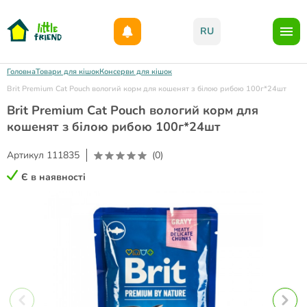
Даруємо 1000гр на бонусний рахунок при реєстрації!)
RU
Головна
Товари для кішок
Консерви для кішок
Brit Premium Cat Pouch вологий корм для кошенят з білою рибою 100г*24шт
Brit Premium Cat Pouch вологий корм для
кошенят з білою рибою 100г*24шт
Артикул
111835
(0)
Є в наявності