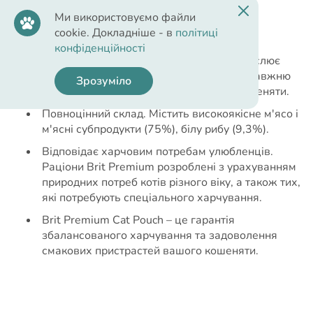
віковим та харчовим потребам.
Ми використовуємо файли
cookie. Докладніше - в
політиці
Переваги корму:
конфіденційності
Смачний та ніжний соус ідеально підкреслює
смак м'ясних шматочків, створюючи справжню
Зрозуміло
гастрономічну насолоду для вашого кошеняти.
Повноцінний склад. Містить високоякісне м'ясо і
м'ясні субпродукти (75%), білу рибу (9,3%).
Відповідає харчовим потребам улюбленців.
Раціони Brit Premium розроблені з урахуванням
природних потреб котів різного віку, а також тих,
які потребують спеціального харчування.
Brit Premium Cat Pouch – це гарантія
збалансованого харчування та задоволення
смакових пристрастей вашого кошеняти.