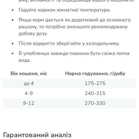
віку, активності та середовища вашого кошеняти.
Годуйте кормом кімнатної температури.
Якщо корм дається як додатковий до основного
раціону, то потрібно зменшити рекомендовану
добову дозу.
Після відкриття зберігайте у холодильнику.
В улюбленця завжди повинна бути свіжа питна
вода.
Вік кошеня, міс
Норма годування, г/добу
до 4
175-275
4-9
240-315
9-12
270-330
Гарантований аналіз