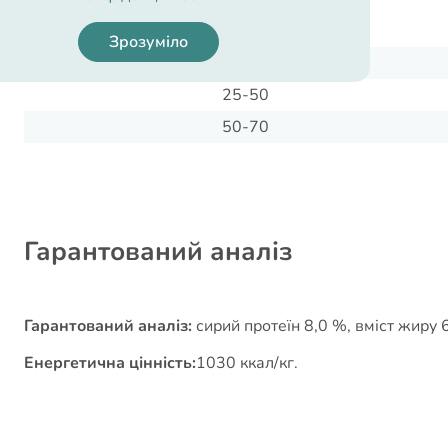
1-10
Зрозуміло
10-25
25-50
50-70
Гарантований аналіз
Гарантований аналіз:
сирий протеїн 8,0 %, вміст жиру 6
Енергетична цінність:
1030 ккал/кг.