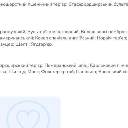
якошерстний пшеничний тер'єр; Стаффордширський бультер'
французький; Бультер'єр мініатюрний; Вельш коргі пемброк;
ь американський; Кокер спанієль англійський; Норвіч тер'єр
уцер; Шелті; Ягдтер'єр.
оркширський тер'єр; Померанський шпіц; Карликовий пінчер
ка; Ши-тцу; Мопс; Фокстер'єр той; Папільон; Японський хін