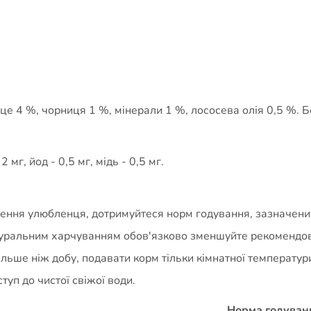
це 4 %, чорниця 1 %, мінерали 1 %, лососева олія 0,5 %. Б
 мг, йод - 0,5 мг, мідь - 0,5 мг.
ення улюбленця, дотримуйтеся норм годування, зазначених 
уральним харчуванням обов'язково зменшуйте рекомендова
ільше ніж добу, подавати корм тільки кімнатної температур
уп до чистої свіжої води.
Норма годуванн