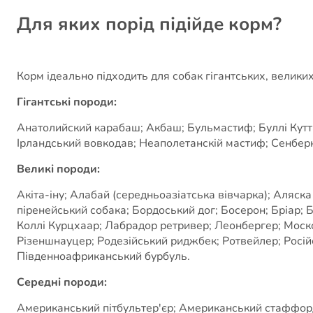
Для яких порід підійде корм?
Корм ідеально підходить для собак гігантських, великих
Гігантські породи:
Анатолийский карабаш; Акбаш; Бульмастиф; Буллі Кутта;
Ірландський вовкодав; Неаполетанскій мастиф; Сенбер
Великі породи:
Акіта-іну; Алабай (середньоазіатська вівчарка); Аляск
піренейський собака; Бордоський дог; Босерон; Бріар;
Коллі Курцхаар; Лабрадор ретривер; Леонбергер; Моск
Різеншнауцер; Родезійський риджбек; Ротвейлер; Російсь
Південноафриканський бурбуль.
Середні породи:
Американський пітбультер'єр; Американський стаффордши