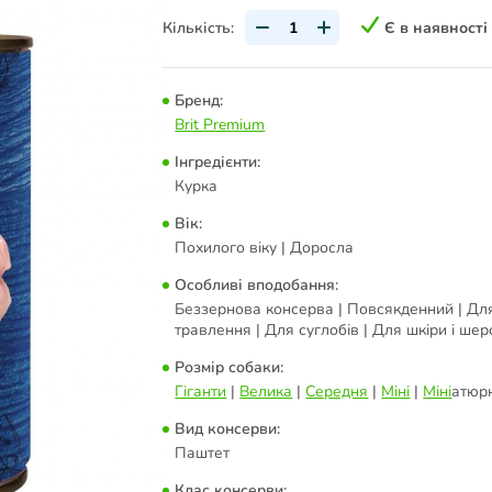
Кількість:
Є в наявності
Бренд:
Brit Premium
Інгредієнти:
Курка
Вік:
Похилого віку | Доросла
Особливі вподобання:
Беззернова консерва | Повсякденний | Дл
травлення | Для суглобів | Для шкіри і шерс
Розмір собаки:
Гіганти
|
Велика
|
Середня
|
Міні
|
Міні
атюр
Вид консерви:
Паштет
Клас консерви: