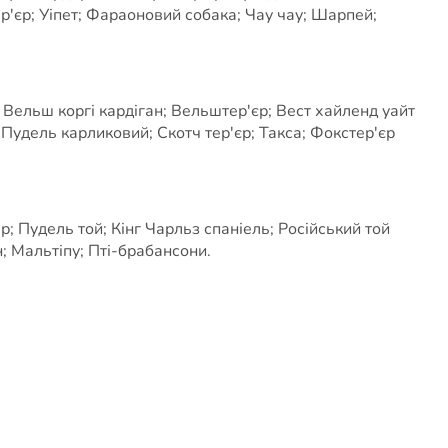
єр; Уіпет; Фараоновий собака; Чау чау; Шарпей;
 Вельш коргі кардіган; Вельштер'єр; Вест хайленд уайт
; Пудель карликовий; Скотч тер'єр; Такса; Фокстер'єр
; Пудель той; Кінг Чарльз спаніель; Російський той
; Мальтіпу; Пті-брабансони.