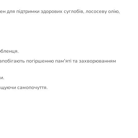
 для підтримки здорових суглобів, лососеву олію,
юбленця.
запобігають погіршенню пам'яті та захворюванням
и.
ращуючи самопочуття.
.