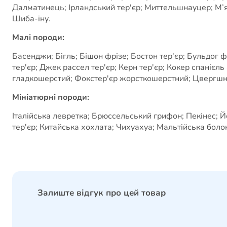
Далматинець; Ірландський тер'єр; Миттельшнауцер; М’
Шиба-іну.
Малі породи:
Басенджи; Бігль; Бішон фрізе; Бостон тер'єр; Бульдог 
тер'єр; Джек рассел тер'єр; Керн тер'єр; Кокер спанієл
гладкошерстий; Фокстер'єр жорсткошерстний; Цвергшна
Мініатюрні породи:
Італійська левретка; Брюссельський грифон; Пекінес; Й
тер'єр; Китайська хохлата; Чихуахуа; Мальтійська болон
Залиште відгук про цей товар