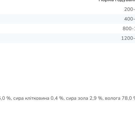
200
400
800-
1200
,0 %, сира клітковина 0,4 %, сира зола 2,9 %, волога 78,0 