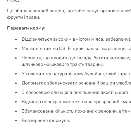
Це збалансований раціон, що забезпечує організм улюб
фрукти і трави.
Переваги корму:
Відрізняється високим вмістом м'яса, забезпечує
Містить вітаміни D3, E, цинк, залізо, марганець 
Чорниця, що входить до складу, багата антиокси
шлунково-кишкового тракту тварини.
У соковитому натуральному бульйоні, який гаран
Допомагає збалансувати основний раціон улюблен
З лососевою олією для поліпшення якості шерсті
Відмінно перетравлюється і має прекрасний смак
Збалансована кількість поживних речовин, вітамін
Беззернова формула.