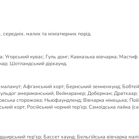
, середніх, малих та мініатюрних порід.
 Угорський кувас; Гуль донг; Кавказька вівчарка; Мастиф 
нар; Шотландський дірхаунд.
а маламут; Афганський хорт; Бернський зенненхунд; Бобтей
 Бульдог американський; Веймаранер; Доберман; Дратхаар; 
овська сторожова; Ньюфаундленд; Вівчарка німецька; Пойн
кий хорт; Російський чорний тер'єр; Самоїдська лайка (сам
рський тер'єр; Бассет хаунд; Бельгійська вівчарка маліну