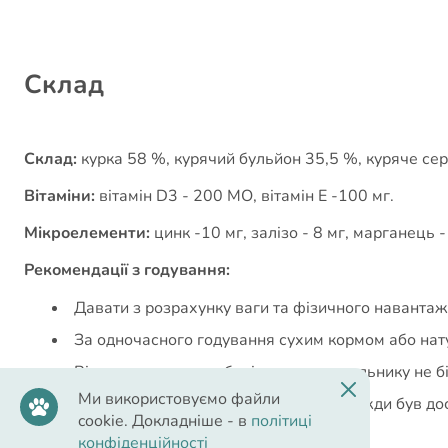
Cклад
Склад:
курка 58 %, курячий бульйон 35,5 %, куряче сер
Вітаміни:
вітамін D3 - 200 МО, вітамін E -100 мг.
Мікроелементи:
цинк -10 мг, залізо - 8 мг, марганець - 2
Рекомендації з годування:
Давати з розрахунку ваги та фізичного навантаж
За одночасного годування сухим кормом або нат
Відкриту консерву зберігати в холодильнику не б
Ми використовуємо файли
Стежте за тим, щоби в улюбленця завжди був дост
cookie. Докладніше - в
політиці
конфіденційності
Вага собаки, кг