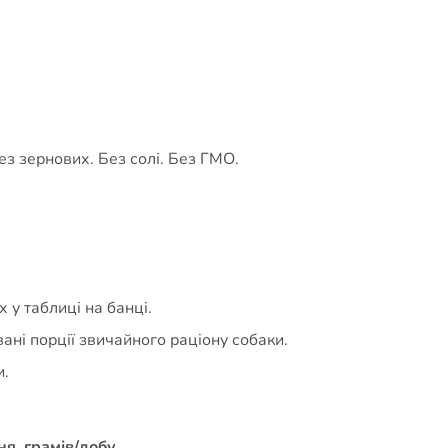
ез зернових. Без солі. Без ГМО.
у таблиці на банці.
ні порції звичайного раціону собаки.
и.
я, грамів/добу