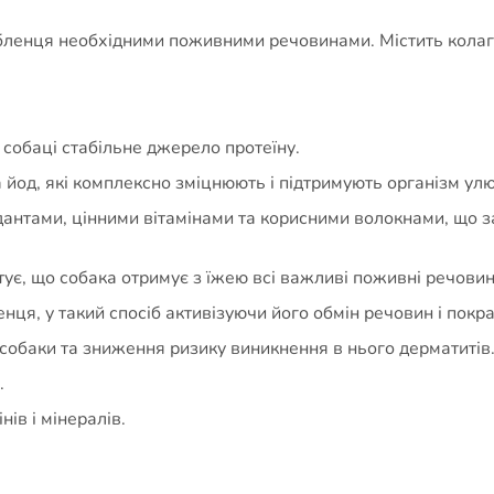
ленця необхідними поживними речовинами. Містить колаген
 собаці стабільне джерело протеїну.
та йод, які комплексно зміцнюють і підтримують організм ул
дантами, цінними вітамінами та корисними волокнами, що 
тує, що собака отримує з їжею всі важливі поживні речовин
ця, у такий спосіб активізуючи його обмін речовин і пок
 собаки та зниження ризику виникнення в нього дерматитів
.
ів і мінералів.