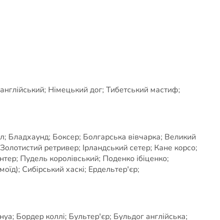
англійський; Німецький дог; Тибетський мастиф;
л; Бладхаунд; Боксер; Болгарська вівчарка; Великий
Золотистий ретривер; Ірландський сетер; Кане корсо;
тер; Пудель королівський; Поденко ібіценко;
оїд); Сибірський хаскі; Ердельтер'єр;
а; Бордер коллі; Бультер'єр; Бульдог англійська;