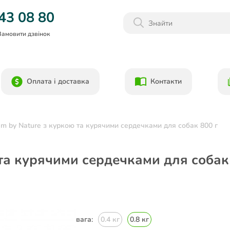
Даруємо 1000гр на бонусний рахунок при реєстрації!)
43 08 80
Замовити дзвінок
Оплата і доставка
Контакти
um by Nature з куркою та курячими сердечками для собак 800 г
 та курячими сердечками для собак
вага:
0.4 кг
0.8 кг