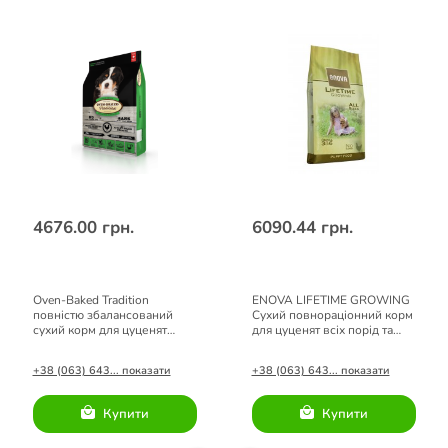
4676.00 грн.
6090.44 грн.
Oven-Baked Tradition
ENOVA LIFETIME GROWING
повністю збалансований
Сухий повнораціонний корм
сухий корм для цуценят
для цуценят всіх порід та
великих порід зі свіжого
собак в період вагітності і
м’яса курятини 11,34кг
лактації 20кг
+38 (063) 643... показати
+38 (063) 643... показати
Купити
Купити