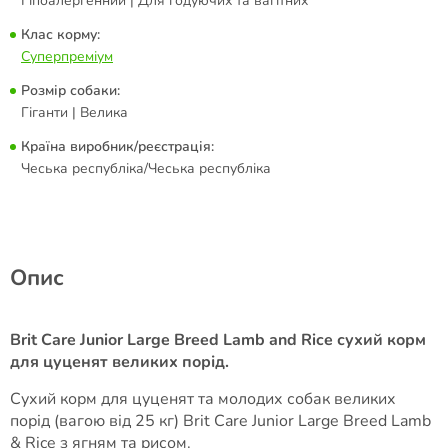
Гіпоалергенний | Для годуючих та вагітних
Клас корму:
Суперпреміум
Розмір собаки:
Гіганти | Велика
Країна виробник/реєстрація:
Чеська республіка/Чеська республіка
Опис
Brit Care Junior Large Breed Lamb and Rice сухий корм
для цуценят великих порід.
Сухий корм для цуценят та молодих собак великих
порід (вагою від 25 кг) Brit Care Junior Large Breed Lamb
& Rice з ягням та рисом.