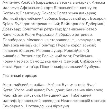
Акіта-іну; Алабай (середньоазіатська вівчарка); Аляска
маламут; Афганський хорт; Бернський зенненхунд;
Бобтейл; Бладхаунд; Боксер; Болгарська вівчарка;
Великий піренейський собака; Бордоський дог; Босерон;
Бріар; Бульдог американський; Веймаранер; Доберман;
Дратхаар; Золотистий ретривер; Ірландський сетер;
Кане корсо; Коллі Курцхаар; Лабрадор ретривер;
Леонбергер; Московська сторожова; Ньюфаундленд;
Вівчарка німецька; Пойнтер; Пудель королівський;
Поденко ібіценко; Різеншнауцер; Родезійський
риджбек; Ротвейлер; Російський хорт; Російський
чорний тер'єр; Самоїдська лайка (самоїд); Сибірський
хаскі; Ердельтер'єр; Південноафриканський бурбуль.
Гігантські породи:
Анатолийский карабаш; Акбаш; Бульмастиф; Буллі
Кутта; Угорський кувас; Гуль донг; Кавказька вівчарка;
Мастиф англійський; Німецький дог; Тибетський
мастиф; Ірландський вовкодав; Неаполетанскій мастиф;
Сенбернар; Шотландський дірхаунд.