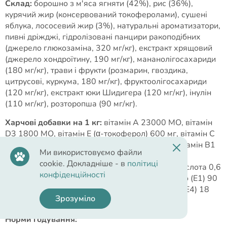
Склад:
борошно з м'яса ягняти (42%), рис (36%),
курячий жир (консервований токоферолами), сушені
яблука, лососевий жир (3%), натуральні ароматизатори,
пивні дріжджі, гідролізовані панцири ракоподібних
(джерело глюкозаміна, 320 мг/кг), екстракт хрящовий
(джерело хондроїтину, 190 мг/кг), мананолігосахариди
(180 мг/кг), трави і фрукти (розмарин, гвоздика,
цитрусові, куркума, 180 мг/кг), фруктоолігосахариди
(120 мг/кг), екстракт юки Шидигера (120 мг/кг), інулін
(110 мг/кг), розторопша (90 мг/кг).
Харчові добавки на 1 кг:
вітамін А 23000 МО, вітамін
D3 1800 МО, вітамін Е (α-токоферол) 600 мг, вітамін С
300 мг, холін хлорид 700 мг, біотин 0,75 мг, вітамін В1
Ми використовуємо файли
1,2 мг, вітамін В3 4,5 мг, ніацин 15 мг, кальцій
cookie. Докладніше - в
політиці
пантотенат 12 мг, вітамін В6 1,2 мг, фолієва кислота 0,6
конфіденційності
мг, вітамін В12 0,05 мг, цинк (Е6) 100 мг, залізо (Е1) 90
мг, марганець (Е5) 45 мг, йод (Е2) 0,8 мг, мідь (Е4) 18
Зрозуміло
мг, селен (Е8) 0,3 мг.
Норми годування: