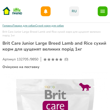
Даруємо 1000гр на бонусний рахунок при реєстрації!)
RU
Головна
Товари для собак
Сухий корм для собак
Brit Care Junior Large Breed Lamb and Rice сухий корм для цуценят великих
порід 1кг
Brit Care Junior Large Breed Lamb and Rice сухий
корм для цуценят великих порід 1кг
Артикул
132705 /9850
(0)
Очікуємо на поставку