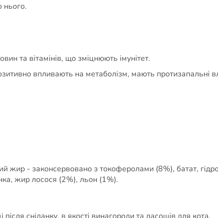
 нього.
вин та вітамінів, що зміцнюють імунітет.
зитивно впливають на метаболізм, мають протизапальні вла
ий жир - законсервовано з токоферолами (8%), батат, гідр
нка, жир лосося (2%), льон (1%).
 після сніданку, в якості винагороди та ласощів для кота.