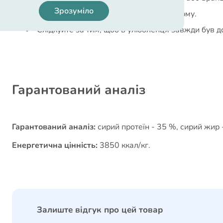
Зрозуміло
Продукт не є заміною повноцінного корму.
Слідкуйте за тим, щоб в улюбленця завжди був дос
Гарантований аналіз
Гарантований аналіз:
сирий протеїн - 35 %, сирий жир -
Енергетична цінність:
3850 ккал/кг.
Залиште відгук про цей товар