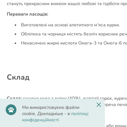
стануть прекрасним виявом вашої любові та турботи про
Переваги ласощів:
Виготовлені на основі апетитного м'яса курки.
Обліпиха та чорниця містять безліч корисних речо
Ненасичені жирні кислоти Омега-3 та Омега-6 по
Cклад
Склад:
сушена мука з курки (40%), жовтий горох, куряч
обліпиха (4%), чорниця (4%), гідролізована куряча печі
Ми використовуємо файли
cookie. Докладніше - в
політиці
Рекомендації з годування:
конфіденційності
Найкраще давати після їжі, перед сном або вранці