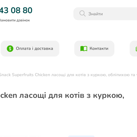
Даруємо 1000гр на бонусний рахунок при реєстрації!)
43 08 80
Замовити дзвінок
Оплата і доставка
Контакти
 Snack Superfruits Chicken ласощі для котів з куркою, обліпихою та
hicken ласощі для котів з куркою,