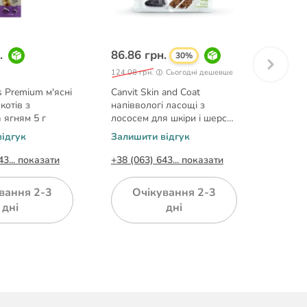
.
86.86 грн.
129.0
30%
124.08 грн.
Сьогодні дешевше
 Premium м'ясні
Canvit Skin and Coat
GimCat 
котів з
напіввологі ласощі з
Rabbit 
 ягням 5 г
лососем для шкіри і шерсті
індичк
котів 100 г
ідгук
Залишити відгук
Залиши
43... показати
+38 (063) 643... показати
+38 (06
вання 2-3
Очікування 2-3
О
дні
дні