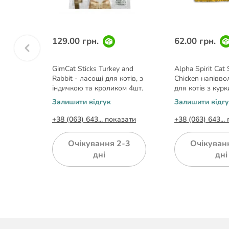
129.00 грн.
62.00 грн.
дешевше
GimCat Sticks Turkey and
Alpha Spirit Cat
Rabbit - ласощі для котів, з
Chicken напівво
шерсті
індичкою та кроликом 4шт.
для котів з курк
(кубики)
Залишити відгук
Залишити відг
азати
+38 (063) 643... показати
+38 (063) 643...
-3
Очікування 2-3
Очікуван
дні
дні