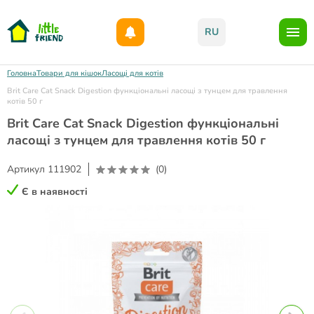
Даруємо 1000гр на бонусний рахунок при реєстрації!)
RU
Головна
Товари для кішок
Ласощі для котів
Brit Care Cat Snack Digestion функціональні ласощі з тунцем для травлення
котів 50 г
Brit Care Cat Snack Digestion функціональні
ласощі з тунцем для травлення котів 50 г
Артикул
111902
(0)
Є в наявності