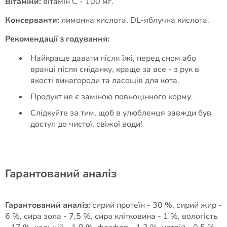
Вітаміни:
вітамін C - 100 мг.
Консерванти:
лимонна кислота, DL-яблучна кислота.
Рекомендації з годування:
Найкраще давати після їжі, перед сном або
вранці після сніданку, краще за все - з рук в
якості винагороди та ласощів для кота.
Продукт не є заміною повноцінного корму.
Слідкуйте за тим, щоб в улюбленця завжди був
доступ до чистої, свіжої води!
Гарантований аналіз
Гарантований аналіз:
сирий протеїн - 30 %, сирий жир -
6 %, сира зола - 7,5 %, сира клітковина - 1 %, вологість