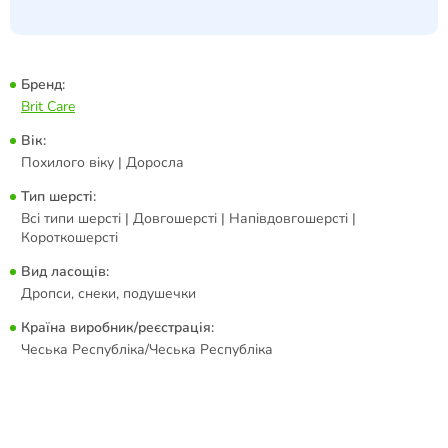
Бренд:
Brit Care
Вік:
Похилого віку | Доросла
Тип шерсті:
Всі типи шерсті | Довгошерсті | Напівдовгошерсті |
Короткошерсті
Вид ласощів:
Дропси, снеки, подушечки
Країна виробник/реєстрація:
Чеська Республіка/Чеська Республіка