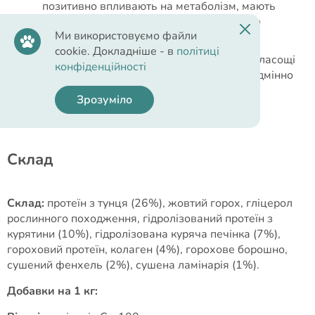
позитивно впливають на метаболізм, мають
протизапальні властивості та дбають про
Ми використовуємо файли
здоров'я шкіри та шерсті кота.
cookie. Докладніше - в
політиці
Завдяки своїй напіввологій консистенції ласощі
конфіденційності
швидко перетравлюються в шлунку та відмінно
засвоюються.
Зрозуміло
Cклад
Склад:
протеїн з тунця (26%), жовтий горох, гліцерол
рослинного походження, гідролізований протеїн з
курятини (10%), гідролізована куряча печінка (7%),
гороховий протеїн, колаген (4%), горохове борошно,
сушений фенхель (2%), сушена ламінарія (1%).
Добавки на 1 кг: