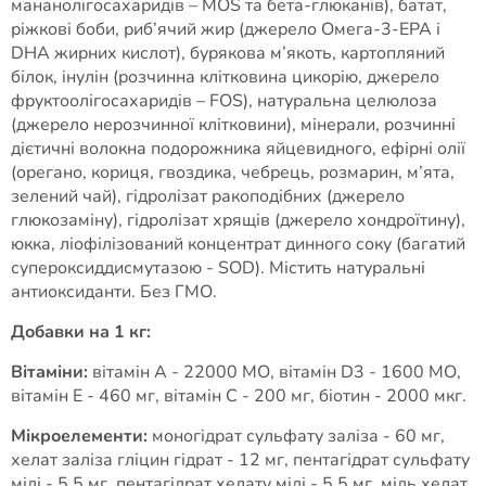
мананолігосахаридів – MOS та бета-глюканів), батат,
ріжкові боби, риб’ячий жир (джерело Омега-3-EPA і
DHA жирних кислот), бурякова м’якоть, картопляний
білок, інулін (розчинна клітковина цикорію, джерело
фруктоолігосахаридів – FOS), натуральна целюлоза
(джерело нерозчинної клітковини), мінерали, розчинні
дієтичні волокна подорожника яйцевидного, ефірні олії
(орегано, кориця, гвоздика, чебрець, розмарин, м’ята,
зелений чай), гідролізат ракоподібних (джерело
глюкозаміну), гідролізат хрящів (джерело хондроїтину),
юкка, ліофілізований концентрат динного соку (багатий
супероксиддисмутазою - SOD). Містить натуральні
антиоксиданти. Без ГМО.
Добавки на 1 кг:
Вітаміни:
вітамін A - 22000 МО, вітамін D3 - 1600 МО,
вітамін E - 460 мг, вітамін C - 200 мг, біотин - 2000 мкг.
Мікроелементи:
моногідрат сульфату заліза - 60 мг,
хелат заліза гліцин гідрат - 12 мг, пентагідрат сульфату
міді - 5,5 мг, пентагідрат хелату міді - 5,5 мг, мідь хелат