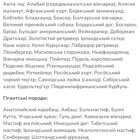
Акіта-іну; Алабай (середньоазіатська вівчарка); Аляска
маламут; Афганський хорт; Бернський зенненхунд;
Бобтейл; Бладхаунд; Боксер; Болгарська вівчарка;
Великий піренейський собака; Бордоський дог; Босерон;
Бріар; Бульдог американський; Веймаранер; Доберман;
Дратхаар; Золотистий ретривер; Ірландський сетер;
Кане корсо; Коллі Курцхаар; Лабрадор ретривер;
Леонбергер; Московська сторожова; Ньюфаундленд;
Вівчарка німецька; Пойнтер; Пудель королівський;
Поденко ібіценко; Різеншнауцер; Родезійський
риджбек; Ротвейлер; Російський хорт; Російський
чорний тер'єр; Самоїдська лайка (самоїд); Сибірський
хаскі; Ердельтер'єр; Південноафриканський бурбуль.
Гігантські породи:
Анатолийский карабаш; Акбаш; Бульмастиф; Буллі
Кутта; Угорський кувас; Гуль донг; Кавказька вівчарка;
Мастиф англійський; Німецький дог; Тибетський
мастиф; Ірландський вовкодав; Неаполетанскій мастиф;
Сенбернар; Шотландський дірхаунд.