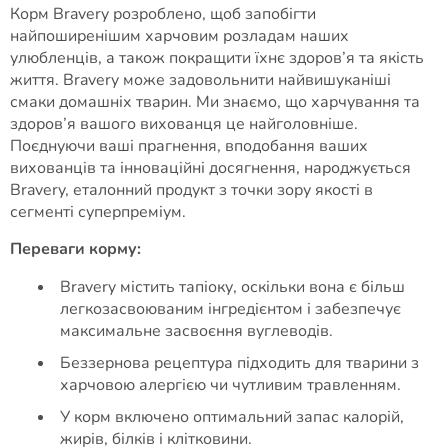
Корм Bravery розроблено, щоб запобігти
найпоширенішим харчовим розладам наших
улюбленців, а також покращити їхнє здоров’я та якість
життя. Bravery може задовольнити найвишуканіші
смаки домашніх тварин. Ми знаємо, що харчування та
здоров’я вашого вихованця це найголовніше.
Поєднуючи ваші прагнення, вподобання ваших
вихованців та інноваційні досягнення, народжується
Bravery, еталонний продукт з точки зору якості в
сегменті суперпреміум.
Переваги корму:
Bravery містить тапіоку, оскільки вона є більш
легкозасвоюваним інгредієнтом і забезпечує
максимальне засвоєння вуглеводів.
Беззернова рецептура підходить для тварини з
харчовою алергією чи чутливим травленням.
У корм включено оптимальний запас калорій,
жирів, білків і клітковини.