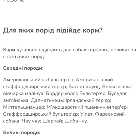
- 0,56 %.
Для яких порід підійде корм?
Корм ідеально підходить для собак середніх, великих та
гігантських порід.
Середні породи:
Американський пітбультер'єр; Американський
стаффордширський тер'єр; Бассет хаунд; Бельгійська
вівчарка малінуа; Бордер коллі; Бультер'єр; Бульдог
англійська; Далматинець; Ірландський тер'єр;
Миттельшнауцер; М’якошерстний пшеничний тер'єр;
Стаффордширський бультер'єр; Уіпет; Фараоновий
собака; Чау чау; Шарпей; Шиба-іну.
Великі породи: