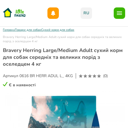
Даруємо 1000гр на бонусний рахунок при реєстрації!)
RU
Головна
Товари для собак
Сухий корм для собак
Bravery Herring Large/Medium Adult сухий корм для собак середніх та великих
порід з оселедцем 4 кг
Bravery Herring Large/Medium Adult сухий корм
для собак середніх та великих порід з
оселедцем 4 кг
Артикул
0616 BR HERR ADUL L_ 4KG
(0)
Є в наявності