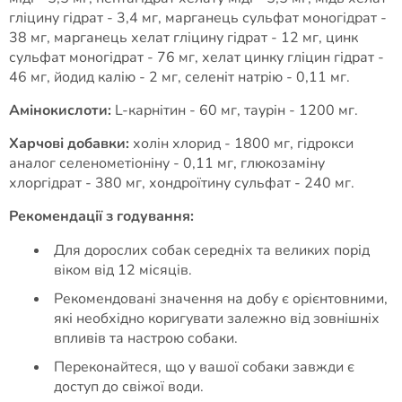
гліцину гідрат - 3,4 мг, марганець сульфат моногідрат -
38 мг, марганець хелат гліцину гідрат - 12 мг, цинк
сульфат моногідрат - 76 мг, хелат цинку гліцин гідрат -
46 мг, йодид калію - 2 мг, селеніт натрію - 0,11 мг.
Амінокислоти:
L-карнітин - 60 мг, таурін - 1200 мг.
Харчові добавки:
холін хлорид - 1800 мг, гідрокси
аналог селенометіоніну - 0,11 мг, глюкозаміну
хлоргідрат - 380 мг, хондроїтину сульфат - 240 мг.
Рекомендації з годування:
Для дорослих собак середніх та великих порід
віком від 12 місяців.
Рекомендовані значення на добу є орієнтовними,
які необхідно коригувати залежно від зовнішніх
впливів та настрою собаки.
Переконайтеся, що у вашої собаки завжди є
доступ до свіжої води.