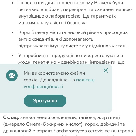
Інгредієнти для створення корму Bravery були
ретельно відібрані, перевірені та схвалені нашою
внутрішньою лабораторією. Це гарантує їх
максимальну якість і безпеку.
Корм Bravery містить високий рівень природних
антиоксидантів, які допомагають
підтримувати імунну систему у відмінному стані.
У виробництві продукції не використовуються
жодні генетично модифіковані інгредієнти, що
сприяє захисту природи та її збереження.
Ми використовуємо файли
cookie. Докладніше - в
політиці
конфіденційності
Cклад
Зрозуміло
Склад:
зневоднений оселедець, тапіока, жир птиці
(джерело Омега-6 жирних кислот), горох, дріжджі та
дріжджовий екстракт Saccharomyces cerevisiae (джерело