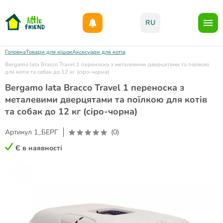
Даруємо 1000гр на бонусний рахунок при реєстрації!)
RU
Головна
Товари для кішок
Аксесуари для котів
Bergamo Iata Bracco Travel 1 переноска з металевими дверцятами та поїлкою
для котів та собак до 12 кг (сіро-чорна)
Bergamo Iata Bracco Travel 1 переноска з
металевими дверцятами та поїлкою для котів
та собак до 12 кг (сіро-чорна)
Артикул
1_БЕРГ
(0)
Є в наявності