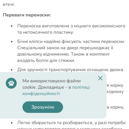
втечі.
Переваги переноски:
Переноска виготовлена з міцного високоякісного
та нетоксичного пластику.
Бічні кліпси надійно фіксують частини переноски.
Спеціальний замок на двері перешкоджає її
довільному відчиненню. Також в комплект
входять болти для стяжки.
Для зручності транспортування оснащено двома
висувними ручками.
Ми використовуємо файли
У комплект входить пластикова миска для корму
cookie. Докладніше - в
політиці
чи води, яка кріпиться на дверях на необхідному
конфіденційності
рівні.
Має два відсіки для зберігання ласощів та корму,
Зрозуміло
які розміщені зверху переноски.
Легко збирається та розбирається, у разі потреби