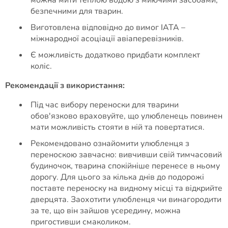
можна мити теплою водою з миючими засобами,
безпечними для тварин.
Виготовлена ​​відповідно до вимог IATA –
міжнародної асоціації авіаперевізників.
Є можливість додатково придбати комплект
коліс.
Рекомендації з використання:
Під час вибору переноски для тварини
обов'язково враховуйте, що улюбленець повинен
мати можливість стояти в ній та повертатися.
Рекомендовано ознайомити улюбленця з
переноскою завчасно: вивчивши свій тимчасовий
будиночок, тварина спокійніше перенесе в ньому
дорогу. Для цього за кілька днів до подорожі
поставте переноску на видному місці та відкрийте
дверцята. Заохотити улюбленця чи винагородити
за те, що він зайшов усередину, можна
пригостивши смаколиком.