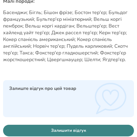
Малі породи:
Басенджи; Бігль; Бішон фрізе; Бостон тер'єр; Бульдог
французький; Бультер'єр мініатюрний; Вельш коргі
пемброк; Вельш коргі кардіган; Вельштер'єр; Вест
хайленд уайт тер'єр; Джек рассел тер'єр; Керн тер'єр;
Кокер спанієль американський; Кокер спанієль
англійський; Норвіч тер'єр; Пудель карликовий; Скотч
тер'єр; Такса; Фокстер'єр гладкошерстий; Фокстер'єр
жорсткошерстний; Цвергшнауцер; Шелти; Ягдтер'єр.
Залиште відгук про цей товар
Залишити відгук