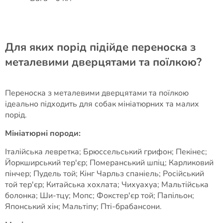
Для яких порід підійде переноска з
металевими дверцятами та поїлкою?
Переноска з металевими дверцятами та поїлкою
ідеально підходить для собак мініатюрних та малих
порід.
Мініатюрні породи:
Італійська левретка; Брюссельський грифон; Пекінес;
Йоркширський тер'єр; Померанський шпіц; Карликовий
пінчер; Пудель той; Кінг Чарльз спаніель; Російський
той тер'єр; Китайська хохлата; Чихуахуа; Мальтійська
болонка; Ши-тцу; Мопс; Фокстер'єр той; Папільон;
Японський хін; Мальтіпу; Пті-брабансони.