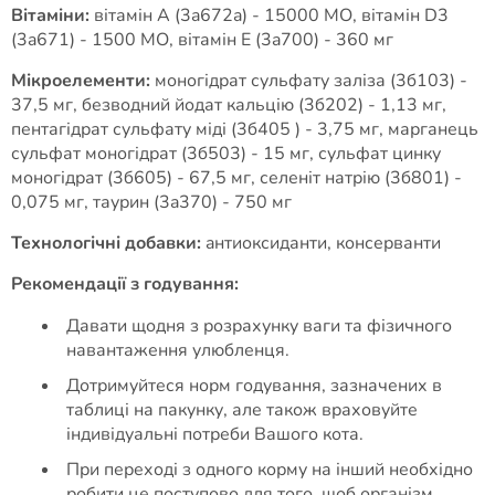
Вітаміни:
вітамін A (3a672a) - 15000 MО, вітамін D3
(3a671) - 1500 MО, вітамін E (3a700) - 360 мг
Мікроелементи:
моногідрат сульфату заліза (3б103) -
37,5 мг, безводний йодат кальцію (3б202) - 1,13 мг,
пентагідрат сульфату міді (3б405 ) - 3,75 мг, марганець
сульфат моногідрат (3б503) - 15 мг, сульфат цинку
моногідрат (3б605) - 67,5 мг, селеніт натрію (3б801) -
0,075 мг, таурин (3a370) - 750 мг
Технологічні добавки:
aнтиоксиданти, консерванти
Рекомендації з годування:
Давати щодня з розрахунку ваги та фізичного
навантаження улюбленця.
Дотримуйтеся норм годування, зазначених в
таблиці на пакунку, але також враховуйте
індивідуальні потреби Вашого кота.
При переході з одного корму на інший необхідно
робити це поступово для того, щоб організм