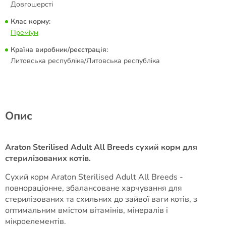
Довгошерсті
Клас корму:
Преміум
Країна виробник/реєстрація:
Литовська республіка/Литовська республіка
Опис
Araton Sterilised Adult All Breeds сухий корм для
стерилізованих котів.
Сухий корм Araton Sterilised Adult All Breeds -
повнораціонне, збалансоване харчування для
стерилізованих та схильних до зайвої ваги котів, з
оптимальним вмістом вітамінів, мінералів і
мікроелементів.