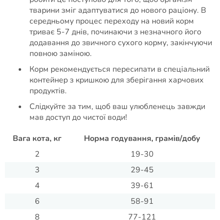
тварини зміг адаптуватися до нового раціону. В
середньому процес переходу на новий корм
триває 5-7 днів, починаючи з незначного його
додавання до звичного сухого корму, закінчуючи
повною заміною.
Корм рекомендується пересипати в спеціальний
контейнер з кришкою для зберігання харчових
продуктів.
Слідкуйте за тим, щоб ваш улюбленець завжди
мав доступ до чистої води!
Вага кота, кг
Норма годування, грамів/добу
2
19-30
3
29-45
4
39-61
6
58-91
8
77-121