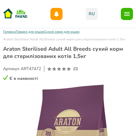
Даруємо 1000гр на бонусний рахунок при реєстрації!)
RU
Головна
Товари для кішок
Сухий корм для кішок
Araton Sterilised Adult All Breeds сухий корм для стерилізованих котів 1,5кг
Araton Sterilised Adult All Breeds сухий корм
для стерилізованих котів 1,5кг
Артикул
ART47472
(0)
Є в наявності