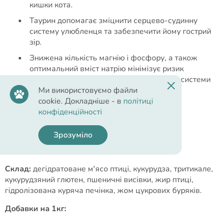
кишки кота.
Таурин допомагає зміцнити серцево-судинну
систему улюбленця та забезпечити йому гострий
зір.
Знижена кількість магнію і фосфору, а також
оптимальний вміст натрію мінімізує ризик
виникнення захворювань сечовидільної системи
Ми використовуємо файли
кота.
cookie. Докладніше - в
політиці
конфіденційності
Зрозуміло
Cклад
Склад:
дегідратоване м'ясо птиці, кукурудза, тритикале,
кукурудзяний глютен, пшеничні висівки, жир птиці,
гідролізована куряча печінка, жом цукрових буряків.
Добавки на 1кг: