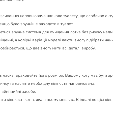
зсипанню наповнювача навколо туалету, що особливо актуал
енцю було зручніше заходити в туалет.
орюється зручна система для очищення лотка без ризику над
щенні, а колірні варіації моделі дають змогу підібрати на
озбирається, що дає змогу мити всі деталі виробу.
ь ласка, враховуйте його розміри, Вашому коту має бути зр
инку та насипте необхідну кількість наповнювача.
чайні мийні засоби.
ати кількості котів, яка в ньому мешкає. В ідеалі до цієї к