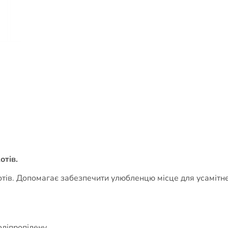
отів.
котів. Допомагає забезпечити улюбленцю місце для усамітне
оліпропілену.