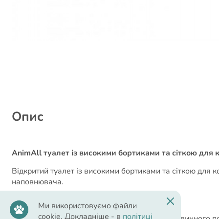
Опис
AnimAll туалет із високими бортиками та сіткою для к
Відкритий туалет із високими бортиками та сіткою для 
наповнювача.
Переваги:
Ми використовуємо файли
cookie. Докладніше - в
політиці
Виготовлений із якісного пластику, первинного п