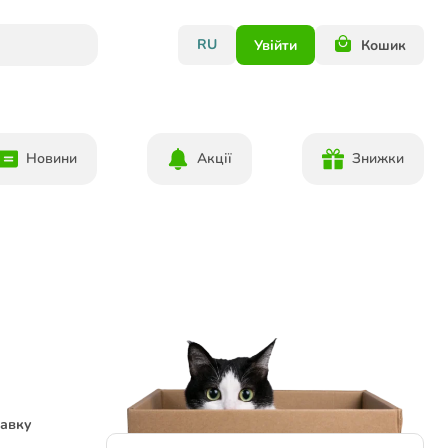
RU
Увійти
Кошик
Новини
Акції
Знижки
тавку