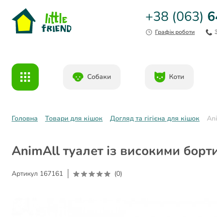
+38 (063)
6
Графік роботи
Собаки
Коти
Головна
Товари для кішок
Догляд та гігієна для кішок
Ani
AnimAll туалет із високими борти
Артикул
167161
(0)