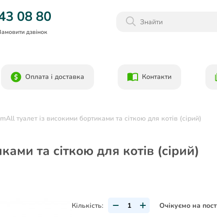
Даруємо 1000гр на бонусний рахунок при реєстрації!)
43 08 80
Замовити дзвінок
Оплата і доставка
Контакти
mAll туалет із високими бортиками та сіткою для котів (сірий)
ками та сіткою для котів (сірий)
Кількість:
Очікуємо на пос