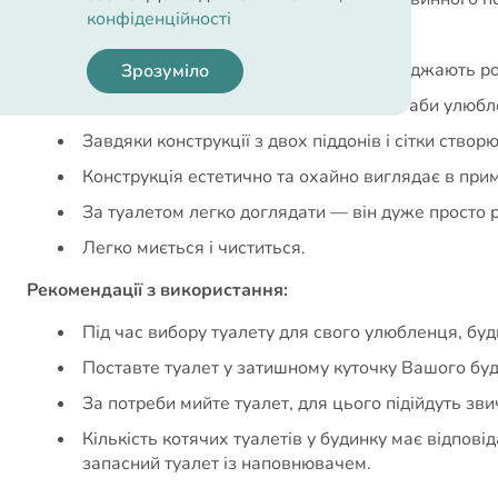
конфіденційності
Не ковзає по поверхні.
Високі бортики і знімна рамка перешкоджають ро
Зрозуміло
Бортик спеціально знижений спереду, аби улюбл
Завдяки конструкції з двох піддонів і сітки ств
Конструкція естетично та охайно виглядає в примі
За туалетом легко доглядати — він дуже просто р
Легко миється і чиститься.
Рекомендації з використання:
Під час вибору туалету для свого улюбленця, буд
Поставте туалет у затишному куточку Вашого буд
За потреби мийте туалет, для цього підійдуть зви
Кількість котячих туалетів у будинку має відповід
запасний туалет із наповнювачем.