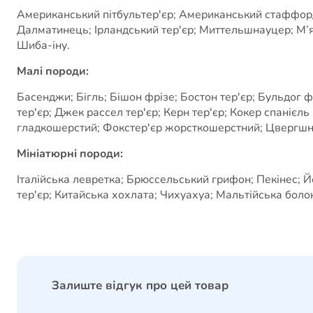
Американський пітбультер'єр; Американський стаффордши
Далматинець; Ірландський тер'єр; Миттельшнауцер; М’
Шиба-іну.
Малі породи:
Басенджи; Бігль; Бішон фрізе; Бостон тер'єр; Бульдог 
тер'єр; Джек рассел тер'єр; Керн тер'єр; Кокер спанієл
гладкошерстий; Фокстер'єр жорсткошерстний; Цвергшна
Мініатюрні породи:
Італійська левретка; Брюссельський грифон; Пекінес; Й
тер'єр; Китайська хохлата; Чихуахуа; Мальтійська болон
Залиште відгук про цей товар