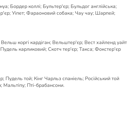
а; Бордер коллі; Бультер'єр; Бульдог англійська;
єр; Уіпет; Фараоновий собака; Чау чау; Шарпей;
 Вельш коргі кардіган; Вельштер'єр; Вест хайленд уайт
; Пудель карликовий; Скотч тер'єр; Такса; Фокстер'єр
; Пудель той; Кінг Чарльз спаніель; Російський той
; Мальтіпу; Пті-брабансони.