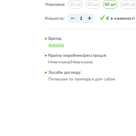
Упаковка:
10 шт
20 шт
50 шт
100 шт
Кількість:
Є в наявності
Бренд:
AnimAll
Країна виробник/реєстрація:
Німеччина/Німеччина
Засоби догляду:
Пелюшки та памперси для собак