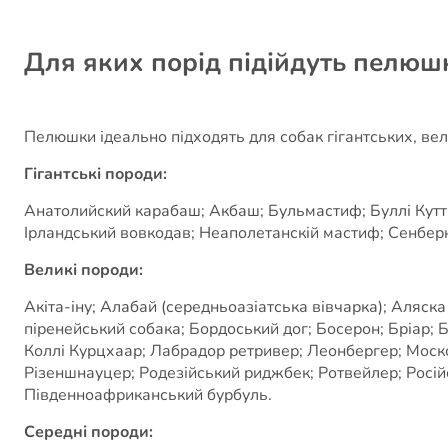
Для яких порід підійдуть пелюш
Пелюшки ідеально підходять для собак гігантських, вели
Гігантські породи:
Анатолийский карабаш; Акбаш; Бульмастиф; Буллі Кутта;
Ірландський вовкодав; Неаполетанскій мастиф; Сенбер
Великі породи:
Акіта-іну; Алабай (середньоазіатська вівчарка); Аляск
піренейський собака; Бордоський дог; Босерон; Бріар;
Коллі Курцхаар; Лабрадор ретривер; Леонбергер; Моск
Різеншнауцер; Родезійський риджбек; Ротвейлер; Російсь
Південноафриканський бурбуль.
Середні породи: