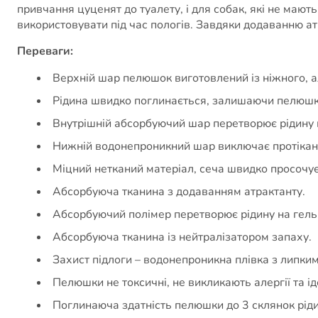
привчання цуценят до туалету, і для собак, які не мают
використовувати під час пологів. Завдяки додаванню ат
Переваги:
Верхній шар пелюшок виготовлений із ніжного, а
Рідина швидко поглинається, залишаючи пелюшк
Внутрішній абсорбуючий шар перетворює рідину н
Нижній водонепроникний шар виключає протіканн
Міцний нетканий матеріал, сеча швидко просочує
Абсорбуюча тканина з додаванням атрактанту.
Абсорбуючий полімер перетворює рідину на гель
Абсорбуюча тканина із нейтралізатором запаху.
Захист підлоги – водонепроникна плівка з липким
Пелюшки не токсичні, не викликають алергії та і
Поглинаюча здатність пелюшки до 3 склянок ріди