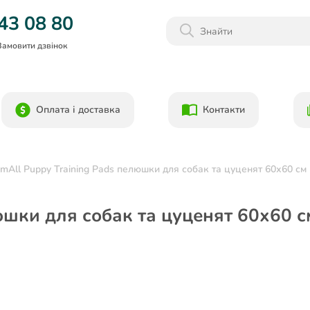
Даруємо 1000гр на бонусний рахунок при реєстрації!)
43 08 80
Замовити дзвінок
Оплата і доставка
Контакти
imAll Puppy Training Pads пелюшки для собак та цуценят 60х60 см
юшки для собак та цуценят 60х60 с