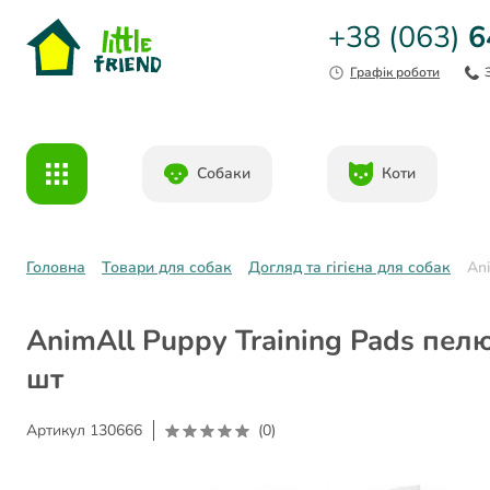
+38 (063)
6
Графік роботи
Собаки
Коти
Головна
Товари для собак
Догляд та гігієна для собак
An
AnimAll Puppy Training Pads пел
шт
Артикул
130666
(0)