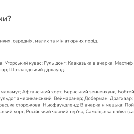
ки?
ких, середніх, малих та мініатюрних порід.
 Угорський кувас; Гуль донг; Кавказька вівчарка; Мастиф 
нар; Шотландський дірхаунд.
а маламут; Афганський хорт; Бернський зенненхунд; Бобтей
 Бульдог американський; Веймаранер; Доберман; Дратхаар; 
овська сторожова; Ньюфаундленд; Вівчарка німецька; Пойн
кий хорт; Російський чорний тер'єр; Самоїдська лайка (сам