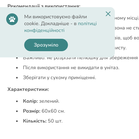
Рекомендації з використання:
Ми використовуємо файли
Розгорніть і помістіть пелюшку у вибраному місц
cookie. Докладніше - в
політиці
Розправте пелюшку таким чином, щоб вона не сти
конфіденційності
Помістіть собаку на пелюшку кілька разів, щоб во
Зрозуміло
При необхідності міняйте пелюшку на чисту.
Важливо: не розрізати пелюшку для збереження ї
Після використання не викидати в унітаз.
Зберігати у сухому приміщенні.
Характеристики:
Колір:
зелений.
Розмір:
60х60 см.
Кількість:
50 шт.