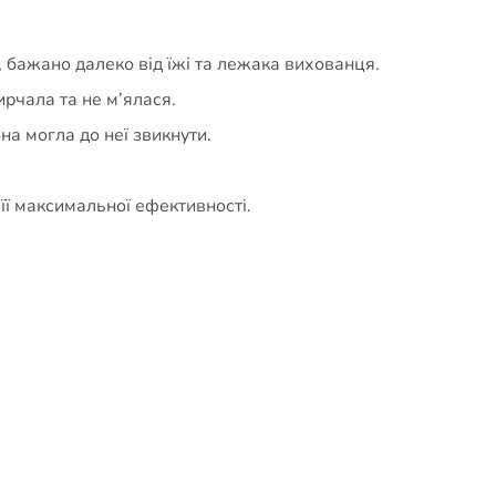
і, бажано далеко від їжі та лежака вихованця.
рчала та не м’ялася.
на могла до неї звикнути.
ї максимальної ефективності.