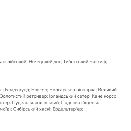
англійський; Німецький дог; Тибетський мастиф;
л; Бладхаунд; Боксер; Болгарська вівчарка; Великий
Золотистий ретривер; Ірландський сетер; Кане корсо;
тер; Пудель королівський; Поденко ібіценко;
оїд); Сибірський хаскі; Ердельтер'єр;