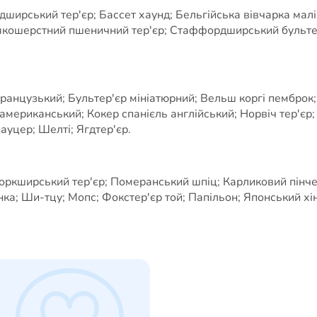
рський тер'єр; Бассет хаунд; Бельгійська вівчарка маліну
якошерстний пшеничний тер'єр; Стаффордширський бультер'
французький; Бультер'єр мініатюрний; Вельш коргі пемброк;
ь американський; Кокер спанієль англійський; Норвіч тер'єр
уцер; Шелті; Ягдтер'єр.
оркширський тер'єр; Померанський шпіц; Карликовий пінчер
ка; Ши-тцу; Мопс; Фокстер'єр той; Папільон; Японський хін