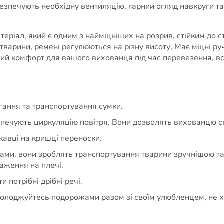
езпечують необхідну вентиляцію, гарний огляд навкруги т
теріал, який є одним з найміцніших на розрив, стійким до
варини, ремені регулюються на різну висоту, Має міцні руч
ий комфорт для вашого вихованця під час перевезення, вста
гання та транспортування сумки.
абезпечують циркуляцію повітря. Вони дозволять вихованцю 
кавці на кришці переноски.
ми, вони зроблять транспортування тварини зручнішою та
аження на плечі.
и потрібні дрібні речі.
солоджуйтесь подорожами разом зі своїм улюбленцем, не х