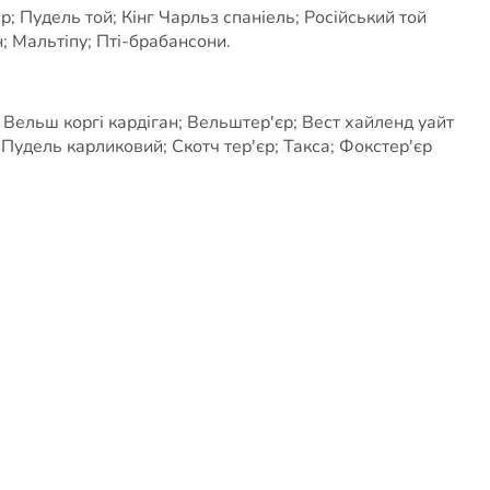
; Пудель той; Кінг Чарльз спаніель; Російський той
; Мальтіпу; Пті-брабансони.
 Вельш коргі кардіган; Вельштер'єр; Вест хайленд уайт
; Пудель карликовий; Скотч тер'єр; Такса; Фокстер'єр