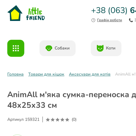
+38 (063)
6
Графік роботи
Собаки
Коти
Головна
Товари для кішок
Аксесуари для котів
AnimAll м
AnimAll м'яка сумка-переноска д
48х25х33 см
Артикул
159321
(0)