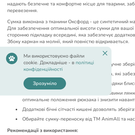
надають безпечне та комфортне місце для тварини, заб
перевезення.
Сумка виконана з тканини Оксфорд - це синтетичний ма
Для забезпечення оптимальної висоти сумки для вашої т
сторонню підкладку всередині, яка забезпечує додатков
Збоку карман на молнії, який повністю відкриваеться.
Переваги:
Ми використовуємо файли
cookie. Докладніше - в
політиці
М'який та легкий каркас забезпечує зручне збері
конфіденційності
Сумка має вгорі та з боків сітчасті вікна, які з
Зрозуміло
Легкий доступ до тварин можливий завдяки блис
Сумка оснащена регульованими плечовими лямка
оптимальне положення рюкзака і знизити навант
Додаткові бічні сітчасті кишені дозволять зберігат
Обирайте сумку-переноску від ТМ AnimAll та на
Рекомендації з використання: