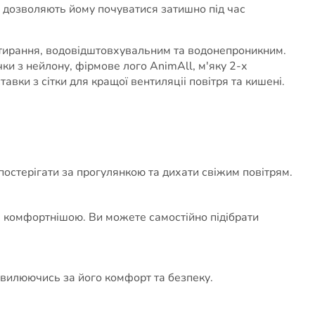
а дозволяють йому почуватися затишно під час
 стирання, водовідштовхувальним та водонепроникним.
ки з нейлону, фірмове лого AnimAll, м'яку 2-х
вки з сітки для кращої вентиляціі повітря та кишені.
спостерігати за прогулянкою та дихати свіжим повітрям.
 комфортнішою. Ви можете самостійно підібрати
вилюючись за його комфорт та безпеку.