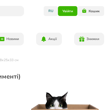
RU
Увійти
Кошик
Новини
Акції
Знижки
48х25х33 см
именті)