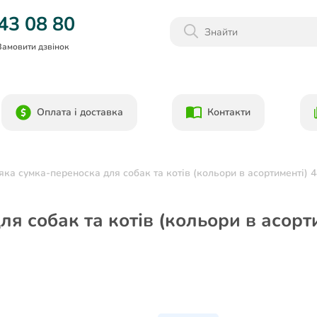
Даруємо 1000гр на бонусний рахунок при реєстрації!)
43 08 80
Замовити дзвінок
Оплата і доставка
Контакти
'яка сумка-переноска для собак та котів (кольори в асортименті) 
ля собак та котів (кольори в асорт