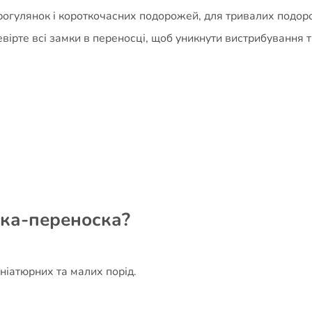
огулянок і короткочасних подорожей, для тривалих подор
рте всі замки в переносці, щоб уникнути вистрибування тв
мка-переноска?
ніатюрних та малих порід.