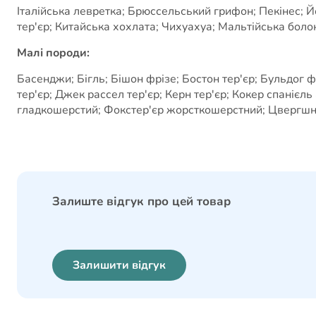
Італійська левретка; Брюссельський грифон; Пекінес; Й
тер'єр; Китайська хохлата; Чихуахуа; Мальтійська болон
Малі породи:
Басенджи; Бігль; Бішон фрізе; Бостон тер'єр; Бульдог 
тер'єр; Джек рассел тер'єр; Керн тер'єр; Кокер спанієл
гладкошерстий; Фокстер'єр жорсткошерстний; Цвергшна
Залиште відгук про цей товар
Залишити відгук