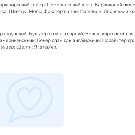
оркширський тер'єр; Померанський шпіц; Карликовий пінчер
ка; Ши-тцу; Мопс; Фокстер'єр той; Папільон; Японський хін
французький; Бультер'єр мініатюрний; Вельш коргі пемброк;
ь американський; Кокер спанієль англійський; Норвіч тер'єр
уцер; Шелти; Ягдтер'єр.