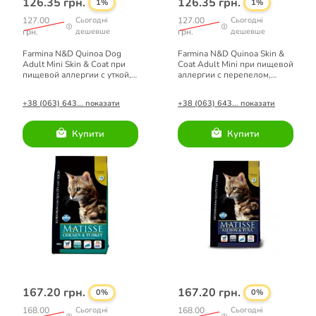
126.35 грн.
126.35 грн.
1%
1%
127.00
Сьогодні
127.00
Сьогодні
грн.
дешевше
грн.
дешевше
Farmina N&D Quinoa Dog
Farmina N&D Quinoa Skin &
Adult Mini Skin & Coat при
Coat Adult Mini при пищевой
пищевой аллергии с уткой,
аллергии с перепелом,
киноа, кокосом и куркумой.
киноа, кокосом и куркумой
140г
+38 (063) 643... показати
+38 (063) 643... показати
Купити
Купити
167.20 грн.
167.20 грн.
0%
0%
168.00
Сьогодні
168.00
Сьогодні