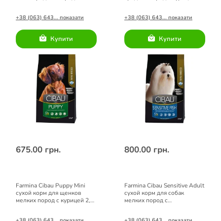
курицей 2,5 кг
кг
+38 (063) 643... показати
+38 (063) 643... показати
Купити
Купити
675.00 грн.
800.00 грн.
Farmina Cibau Puppy Mini
Farmina Cibau Sensitive Adult
сухой корм для щенков
cухой корм для собак
мелких пород с курицей 2,5
мелких пород с
кг
чувствительным
пищеварением с рыбой 2,5
+38 (063) 643... показати
+38 (063) 643... показати