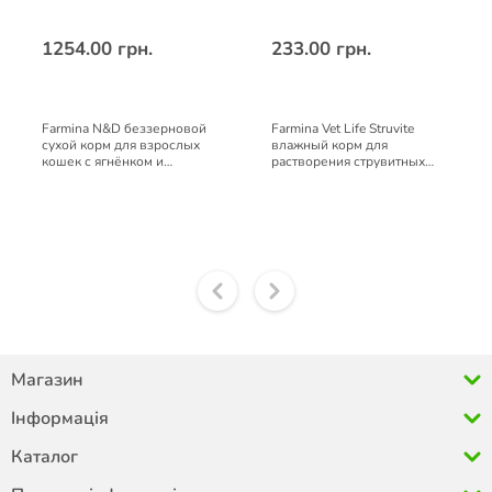
1254.00 грн.
233.00 грн.
Farmina N&D беззерновой
Farmina Vet Life Struvite
сухой корм для взрослых
влажный корм для
кошек с ягнёнком и
растворения струвитных
черникой 1,5 кг
камней при мочекаменной
болезни собак 300 г
Магазин
Інформація
Каталог