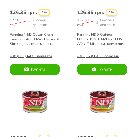
126.35 грн.
126.35 грн.
1%
1%
127.00
Сьогодні
127.00
Сьогодні
грн.
дешевше
грн.
дешевше
Farmina N&D Ocean Grain
Farmina N&D Quinoa
Free Dog Adult Mini Herring &
DIGESTION, LAMB & FENNEL
Shrimp для собак малых
ADULT MINI при нарушениях
пород c сельдью и
пищеварения с ягненком и
креветками 140 г
киноа 140 г
+38 (063) 643... показати
+38 (063) 643... показати
Купити
Купити