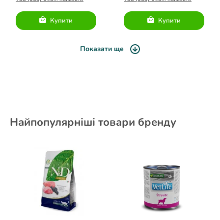
кг
Купити
Купити
Показати ще
Найпопулярніші товари бренду