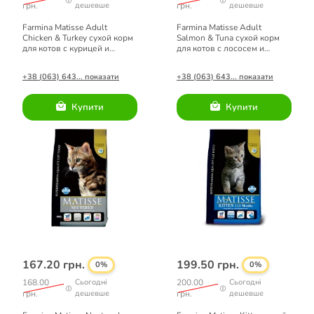
грн.
дешевше
грн.
дешевше
Farmina Matisse Adult
Farmina Matisse Adult
Chicken & Turkey сухой корм
Salmon & Tuna сухой корм
для котов с курицей и
для котов с лососем и
индейкой 0,4 кг
тунцом 0,4 кг
+38 (063) 643... показати
+38 (063) 643... показати
Купити
Купити
167.20 грн.
199.50 грн.
0%
0%
168.00
Сьогодні
200.00
Сьогодні
грн.
дешевше
грн.
дешевше