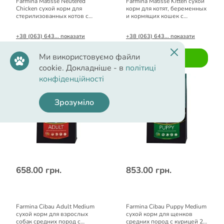
Farmina Matisse Neutered
Farmina Matisse Kitten сухой
Chicken сухой корм для
корм для котят, беременных
стерилизованных котов с
и кормящих кошек с
курицей 0,4 кг
курицей 0,4 кг
+38 (063) 643... показати
+38 (063) 643... показати
Ми використовуємо файли
Купити
Купити
cookie. Докладніше - в
політиці
конфіденційності
Зрозуміло
658.00 грн.
853.00 грн.
Farmina Cibau Adult Medium
Farmina Cibau Puppy Medium
сухой корм для взрослых
сухой корм для щенков
собак средних пород с
средних пород с курицей 2,5