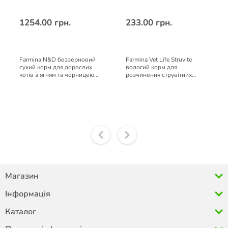
1254.00 грн.
233.00 грн.
Farmina N&D беззерновий
Farmina Vet Life Struvite
сухий корм для дорослих
вологий корм для
котів з ягням та чорницею
розчинення струвітних
1,5 кг
каменів при сечокам'яній
хворобі собак 300 г
Магазин
Інформація
Каталог