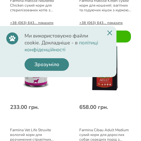
Farmina Matisse Neutered
Farmina Matisse Kitten сухий
Chicken сухий корм для
корм для кошенят, вагітних
стерилізованих котів з
та годуючих кішок з куркою
куркою 0,4 кг
0,4 кг
+38 (063) 643... показати
+38 (063) 643... показати
Ми використовуємо файли
Купити
Купити
cookie. Докладніше - в
політиці
конфіденційності
Зрозуміло
233.00 грн.
658.00 грн.
Farmina Vet Life Struvite
Farmina Cibau Adult Medium
вологий корм для
сухий корм для дорослих
розчинення струвітних
собак середніх порід з