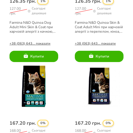
126.35 грн.
126.35 грн.
1%
1%
127.00
Сьогодні
127.00
Сьогодні
грн.
дешевше
грн.
дешевше
Farmina N&D Quinoa Dog
Farmina N&D Quinoa Skin &
Adult Mini Skin & Coat при
Coat Adult Mini при харчовій
харчовій алергії з качкою,
алергії з перепелом, кіноа,
кіноа, кокосом і куркумою
кокосом та куркумою 140г
140 г
+38 (063) 643... показати
+38 (063) 643... показати
Купити
Купити
167.20 грн.
167.20 грн.
0%
0%
168.00
Сьогодні
168.00
Сьогодні