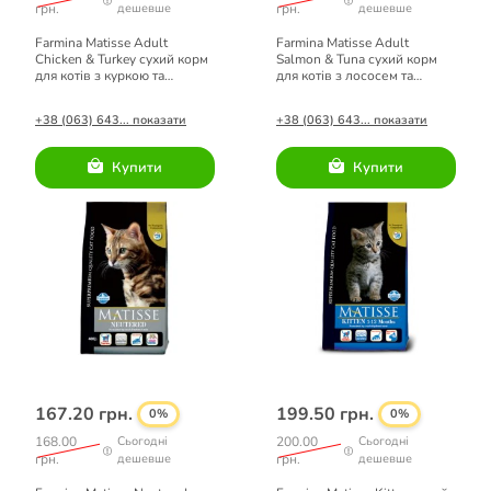
грн.
дешевше
грн.
дешевше
Farmina Matisse Adult
Farmina Matisse Adult
Chicken & Turkey сухий корм
Salmon & Tuna сухий корм
для котів з куркою та
для котів з лососем та
індичкою 0,4 кг
тунцем 0,4 кг
+38 (063) 643... показати
+38 (063) 643... показати
Купити
Купити
167.20 грн.
199.50 грн.
0%
0%
168.00
Сьогодні
200.00
Сьогодні
грн.
дешевше
грн.
дешевше