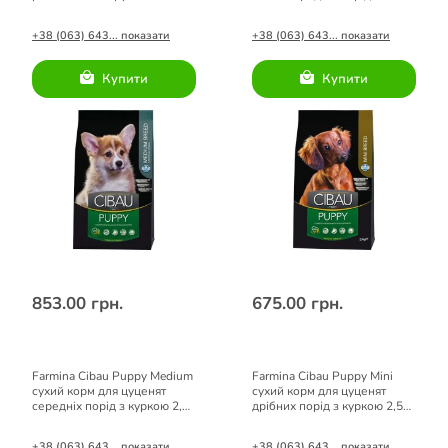
каменів при сечокам'яній
куркою 2,5 кг
хворобі собак 300 г
+38 (063) 643... показати
+38 (063) 643... показати
Купити
Купити
853.00 грн.
675.00 грн.
Farmina Cibau Puppy Medium
Farmina Cibau Puppy Mini
сухий корм для цуценят
сухий корм для цуценят
середніх порід з куркою 2,5
дрібних порід з куркою 2,5
кг
кг
+38 (063) 643... показати
+38 (063) 643... показати