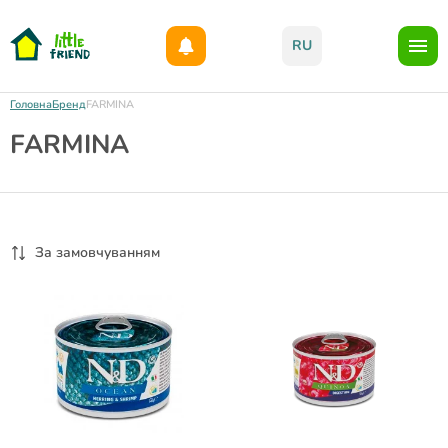
Даруємо 1000гр на бонусний рахунок при реєстрації!)
RU
Головна
Бренд
FARMINA
FARMINA
За замовчуванням