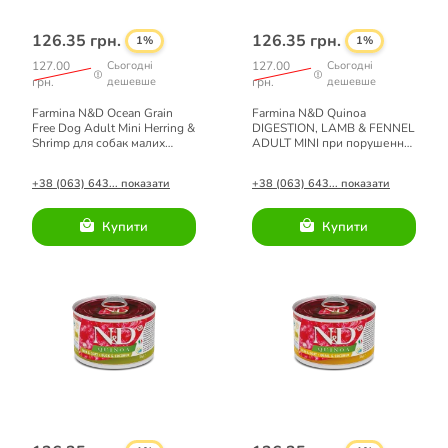
126.35 грн.
126.35 грн.
1%
1%
127.00
Сьогодні
127.00
Сьогодні
грн.
дешевше
грн.
дешевше
Farmina N&D Ocean Grain
Farmina N&D Quinoa
Free Dog Adult Mini Herring &
DIGESTION, LAMB & FENNEL
Shrimp для собак малих
ADULT MINI при порушеннях
порід з оселедцем і
травлення з ягням та кіноа
креветками 140 г
140 г
+38 (063) 643... показати
+38 (063) 643... показати
Купити
Купити