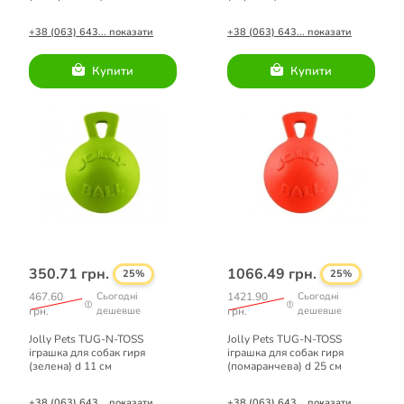
+38 (063) 643... показати
+38 (063) 643... показати
Купити
Купити
350.71 грн.
1066.49 грн.
25%
25%
467.60
Сьогодні
1421.90
Сьогодні
грн.
дешевше
грн.
дешевше
Jolly Pets TUG-N-TOSS
Jolly Pets TUG-N-TOSS
іграшка для собак гиря
іграшка для собак гиря
(зелена) d 11 см
(помаранчева) d 25 см
+38 (063) 643... показати
+38 (063) 643... показати