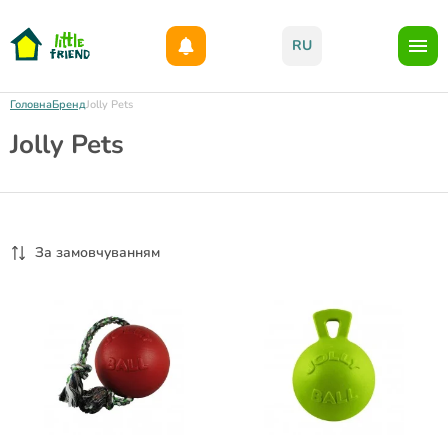
Даруємо 1000гр на бонусний рахунок при реєстрації!)
RU
Головна
Бренд
Jolly Pets
Jolly Pets
За замовчуванням