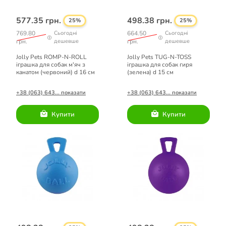
577.35 грн.
498.38 грн.
25%
25%
769.80
Сьогодні
664.50
Сьогодні
грн.
дешевше
грн.
дешевше
Jolly Pets ROMP-N-ROLL
Jolly Pets TUG-N-TOSS
іграшка для собак м'яч з
іграшка для собак гиря
канатом (червоний) d 16 см
(зелена) d 15 см
+38 (063) 643... показати
+38 (063) 643... показати
Купити
Купити