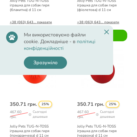
Jolly Pets TUG-N-TOSS
Jolly Pets TUG-N-TOSS
іграшка для собак гиря
іграшка для собак гиря
(блакитна) d 11 см
(фіолетова) d 11 см
+38 (063) 643... показати
+38 (063) 643... показати
Ми використовуємо файли
Купити
Купити
cookie. Докладніше - в
політиці
конфіденційності
Зрозуміло
350.71 грн.
350.71 грн.
25%
25%
467.60
Сьогодні
467.60
Сьогодні
грн.
дешевше
грн.
дешевше
Jolly Pets TUG-N-TOSS
Jolly Pets TUG-N-TOSS
іграшка для собак гиря
іграшка для собак гиря
(помаранчева) d 11 см
(червона) d 11 см