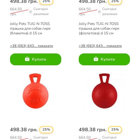
498.38 грн.
498.38 грн.
25%
25%
664.50
Сьогодні
664.50
Сьогодні
грн.
дешевше
грн.
дешевше
Jolly Pets TUG-N-TOSS
Jolly Pets TUG-N-TOSS
іграшка для собак гиря
іграшка для собак гиря
(блакитна) d 15 см
(фіолетова) d 15 см
+38 (063) 643... показати
+38 (063) 643... показати
Купити
Купити
498.38 грн.
498.38 грн.
25%
25%
664.50
Сьогодні
664.50
Сьогодні