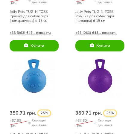
грн.
дешевше
грн.
дешевше
Jolly Pets TUG-N-TOSS
Jolly Pets TUG-N-TOSS
іграшка для собак гиря
іграшка для собак гиря
(помаранчева) d 15 см
(червона) d 15 см
+38 (063) 643... показати
+38 (063) 643... показати
Купити
Купити
350.71 грн.
350.71 грн.
25%
25%
467.60
Сьогодні
467.60
Сьогодні
грн.
дешевше
грн.
дешевше